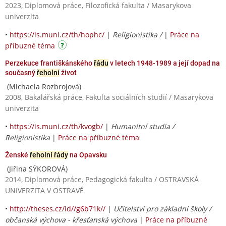
2023, Diplomová práce, Filozofická fakulta / Masarykova
univerzita
•
https://is.muni.cz/th/hophc/
|
Religionistika /
|
Práce na
příbuzné téma
Perzekuce františkánského
řádu
v letech 1948-1989 a její dopad na
současný
řeholní
život
(Michaela Rozbrojová)
2008, Bakalářská práce, Fakulta sociálních studií / Masarykova
univerzita
•
https://is.muni.cz/th/kvogb/
|
Humanitní studia /
Religionistika
|
Práce na příbuzné téma
Ženské
řeholní řády
na Opavsku
(Jiřina SÝKOROVÁ)
2014, Diplomová práce, Pedagogická fakulta / OSTRAVSKÁ
UNIVERZITA V OSTRAVĚ
•
http://theses.cz/id//g6b71k//
|
Učitelství pro základní školy /
občanská výchova - křesťanská výchova
|
Práce na příbuzné