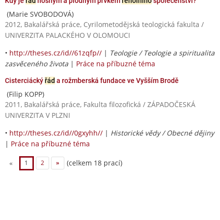
Kdy je
řád
nosným a plodným prvkem
řeholního
společenství?
(Marie SVOBODOVÁ)
2012, Bakalářská práce, Cyrilometodějská teologická fakulta /
UNIVERZITA PALACKÉHO V OLOMOUCI
•
http://theses.cz/id//61zqfp//
|
Teologie / Teologie a spiritualita
zasvěceného života
|
Práce na příbuzné téma
Cisterciácký
řád
a rožmberská fundace ve Vyšším Brodě
(Filip KOPP)
2011, Bakalářská práce, Fakulta filozofická / ZÁPADOČESKÁ
UNIVERZITA V PLZNI
•
http://theses.cz/id//0gxyhh//
|
Historické vědy / Obecné dějiny
|
Práce na příbuzné téma
(celkem 18 prací)
«
1
2
»