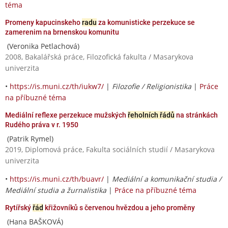
téma
Promeny kapucinskeho
radu
za komunisticke perzekuce se
zamerenim na brnenskou komunitu
(Veronika Petlachová)
2008, Bakalářská práce, Filozofická fakulta / Masarykova
univerzita
•
https://is.muni.cz/th/iukw7/
|
Filozofie / Religionistika
|
Práce
na příbuzné téma
Mediální reflexe perzekuce mužských
řeholních řádů
na stránkách
Rudého práva v r. 1950
(Patrik Rymel)
2019, Diplomová práce, Fakulta sociálních studií / Masarykova
univerzita
•
https://is.muni.cz/th/buavr/
|
Mediální a komunikační studia /
Mediální studia a žurnalistika
|
Práce na příbuzné téma
Rytířský
řád
křižovníků s červenou hvězdou a jeho proměny
(Hana BAŠKOVÁ)