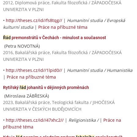
2012, Diplomová práce, Fakulta filozofická / ZÁPADOČESKÁ
UNIVERZITA V PLZNI
•
http://theses.cz/id//fs8tqg//
|
Humanitní studia / Evropská
kulturní studia
|
Práce na příbuzné téma
Řád
premonstrátů v Čechách - minulost a současnost
(Petra NOVOTNÁ)
2016, Bakalářská práce, Fakulta filozofická / ZÁPADOČESKÁ
UNIVERZITA V PLZNI
•
http://theses.cz/id//1lpid0//
|
Humanitní studia / Humanistika
|
Práce na příbuzné téma
Rytířský
řád
johanitů v dějinných proměnách
(Miroslava ZÁBŘESKÁ)
2023, Bakalářská práce, Teologická fakulta / JIHOČESKÁ
UNIVERZITA V ČESKÝCH BUDĚJOVICÍCH
•
http://theses.cz/id//47xhc2//
|
Religionistika /
|
Práce na
příbuzné téma