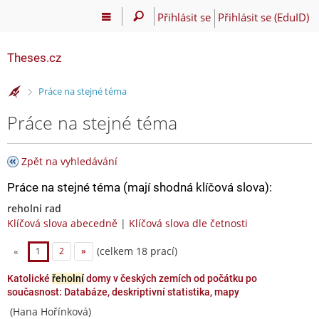
Přihlásit se
Přihlásit se (EduID)
Theses.cz
>
Práce na stejné téma
Práce na stejné téma
Zpět na vyhledávání
Práce na stejné téma (mají shodná klíčová slova):
reholni rad
Klíčová slova abecedně
|
Klíčová slova dle četnosti
(celkem 18 prací)
«
1
2
»
Katolické
řeholní
domy v českých zemích od počátku po
současnost: Databáze, deskriptivní statistika, mapy
(Hana Hořínková)