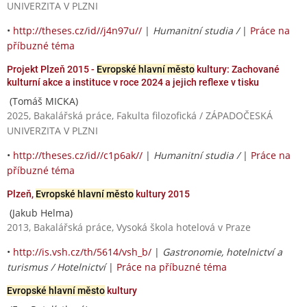
UNIVERZITA V PLZNI
•
http://theses.cz/id//j4n97u//
|
Humanitní studia /
|
Práce na
příbuzné téma
Projekt Plzeň 2015 -
Evropské hlavní město
kultury: Zachované
kulturní akce a instituce v roce 2024 a jejich reflexe v tisku
(Tomáš MICKA)
2025, Bakalářská práce, Fakulta filozofická / ZÁPADOČESKÁ
UNIVERZITA V PLZNI
•
http://theses.cz/id//c1p6ak//
|
Humanitní studia /
|
Práce na
příbuzné téma
Plzeň,
Evropské hlavní město
kultury 2015
(Jakub Helma)
2013, Bakalářská práce, Vysoká škola hotelová v Praze
•
http://is.vsh.cz/th/5614/vsh_b/
|
Gastronomie, hotelnictví a
turismus / Hotelnictví
|
Práce na příbuzné téma
Evropské hlavní město
kultury