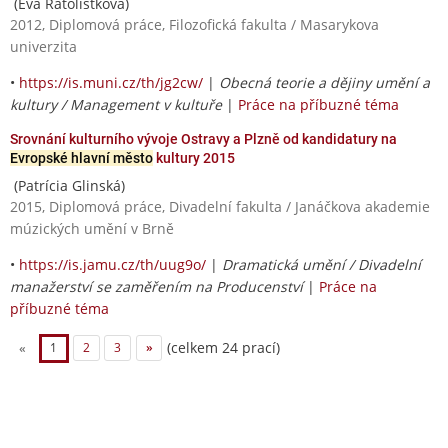
(Eva Ratolístková)
2012, Diplomová práce, Filozofická fakulta / Masarykova
univerzita
•
https://is.muni.cz/th/jg2cw/
|
Obecná teorie a dějiny umění a
kultury / Management v kultuře
|
Práce na příbuzné téma
Srovnání kulturního vývoje Ostravy a Plzně od kandidatury na
Evropské hlavní město
kultury 2015
(Patrícia Glinská)
2015, Diplomová práce, Divadelní fakulta / Janáčkova akademie
múzických umění v Brně
•
https://is.jamu.cz/th/uug9o/
|
Dramatická umění / Divadelní
manažerství se zaměřením na Producenství
|
Práce na
příbuzné téma
(celkem 24 prací)
«
1
2
3
»