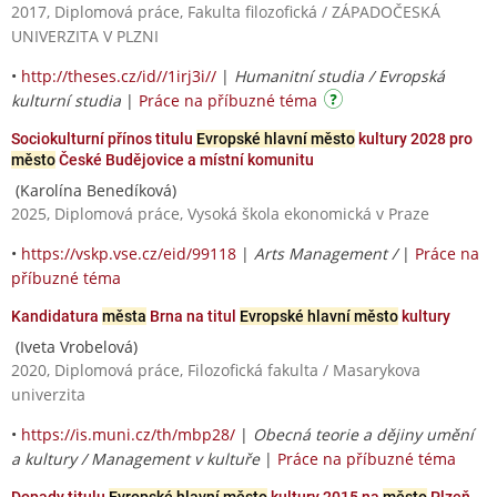
2017, Diplomová práce, Fakulta filozofická / ZÁPADOČESKÁ
UNIVERZITA V PLZNI
•
http://theses.cz/id//1irj3i//
|
Humanitní studia / Evropská
kulturní studia
|
Práce na příbuzné téma
Sociokulturní přínos titulu
Evropské hlavní město
kultury 2028 pro
město
České Budějovice a místní komunitu
(Karolína Benedíková)
2025, Diplomová práce, Vysoká škola ekonomická v Praze
•
https://vskp.vse.cz/eid/99118
|
Arts Management /
|
Práce na
příbuzné téma
Kandidatura
města
Brna na titul
Evropské hlavní město
kultury
(Iveta Vrobelová)
2020, Diplomová práce, Filozofická fakulta / Masarykova
univerzita
•
https://is.muni.cz/th/mbp28/
|
Obecná teorie a dějiny umění
a kultury / Management v kultuře
|
Práce na příbuzné téma
Dopady titulu
Evropské hlavní město
kultury 2015 na
město
Plzeň