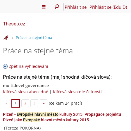
Přihlásit se
Přihlásit se (EduID)
Theses.cz
>
Práce na stejné téma
Práce na stejné téma
Zpět na vyhledávání
Práce na stejné téma (mají shodná klíčová slova):
multi-level governance
Klíčová slova abecedně
|
Klíčová slova dle četnosti
(celkem 24 prací)
«
1
2
3
»
Plzeň -
Evropské hlavní město
kultury 2015: Propagace projektu
Plzeň jako
Evropské
hlavní město kultury 2015
(Tereza POKORNÁ)