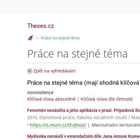
Theses.cz
>
Práce na stejné téma
Práce na stejné téma
Zpět na vyhledávání
Práce na stejné téma (mají shodná klíčová 
nonviolence
Klíčová slova abecedně
|
Klíčová slova dle četnosti
Fenomén nenásilia a jeho aplikácia v praxi. Prípadová 
2016, Diplomová práce, Fakulta sociálních studií / Ma
•
https://is.muni.cz/th/j8xoz/
|
Mezinárodní teritoriáln
Myšlenka nenásilí v emendačním díle Jana Amose Kom