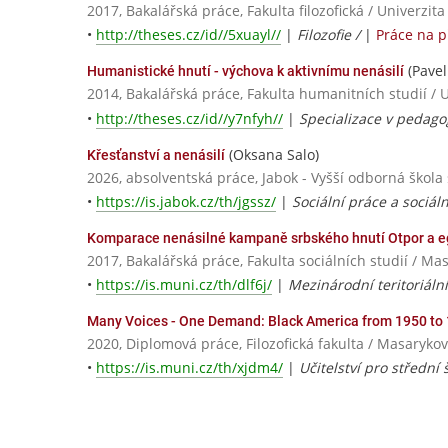
2017, Bakalářská práce, Fakulta filozofická / Univerzit
•
http://theses.cz/id//5xuayl//
|
Filozofie /
|
Práce na 
(Pavel
Humanistické hnutí - výchova k aktivnímu nenásilí
2014, Bakalářská práce, Fakulta humanitních studií / 
•
http://theses.cz/id//y7nfyh//
|
Specializace v pedago
(Oksana Salo)
Křesťanství a nenásilí
2026, absolventská práce, Jabok - Vyšší odborná škola
•
https://is.jabok.cz/th/jgssz/
|
Sociální práce a sociál
Komparace nenásilné kampaně srbského hnutí Otpor a e
2017, Bakalářská práce, Fakulta sociálních studií / Ma
•
https://is.muni.cz/th/dlf6j/
|
Mezinárodní teritoriáln
Many Voices - One Demand: Black America from 1950 to
2020, Diplomová práce, Filozofická fakulta / Masarykov
•
https://is.muni.cz/th/xjdm4/
|
Učitelství pro střední 