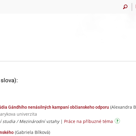
slova):
(Alexandra B
štúdia Gándhího nenásilných kampaní občianskeho odporu
sarykova univerzita
í studia / Mezinárodní vztahy
|
Práce na příbuzné téma
(Gabriela Bílková)
enského