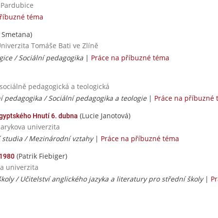
a Pardubice
příbuzné téma
 Smetana)
Univerzita Tomáše Bati ve Zlíně
gice / Sociální pedagogika
|
Práce na příbuzné téma
 sociálně pedagogická a teologická
ní pedagogika / Sociální pedagogika a teologie
|
Práce na příbuzné
(Lucie Janotová)
gyptského Hnutí 6. dubna
sarykova univerzita
í studia / Mezinárodní vztahy
|
Práce na příbuzné téma
(Patrik Fiebiger)
 1980
a univerzita
školy / Učitelství anglického jazyka a literatury pro střední školy
|
Pr