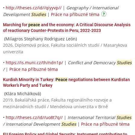
•
http://theses.cz/id//qiyyvp//
|
Geography / International
Development
Studies
|
Práce na příbuzné téma
Marching for
peace
and the economy: A Critical Discourse Analysis
of reactionary Counter-Protests in Peru, 2022-2023
(Milagros Stephany Rodriguez León)
2026, Diplomová práce, Fakulta sociálních studií / Masarykova
univerzita
•
https://is.muni.cz/th/ndn1p/
|
Conflict and Democracy
Studies
/
|
Práce na příbuzné téma
Kurdish Minority in Turkey:
Peace
negotiations between Kurdistan
Worker’s Party and Turkey
(Klára Michálková)
2019, Bakalářská práce, Fakulta regionálního rozvoje a
mezinárodních studií / Mendelova univerzita v Brně
•
http://theses.cz/id//uo8t7q//
|
International Territorial
Studies
/ International Development
Studies
|
Práce na příbuzné téma
EU Foreign Policy and Global Security: Instrument contributing to