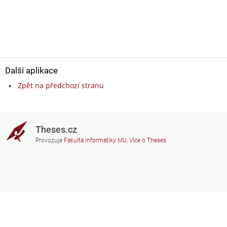
Další aplikace
Zpět na předchozí stranu
Theses.cz
Provozuje
Fakulta informatiky MU
,
Více o Theses
Potřebujete poradit?
Zapojené školy
theses@fi.muni.cz
Správci zapojených škol