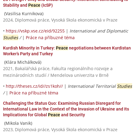
Stability and
Peace
(IcSP)
(Vasilisa Kurnikova)
2024, Diplomová práce, Vysoká škola ekonomická v Praze
•
https://vskp.vse.cz/eid/92255
|
International and Diplomatic
Studies
/
|
Práce na příbuzné téma
Kurdish Minority in Turkey:
Peace
negotiations between Kurdistan
Worker’s Party and Turkey
(Klára Michálková)
2021, Bakalářská práce, Fakulta regionálního rozvoje a
mezinárodních studií / Mendelova univerzita v Brně
•
http://theses.cz/id//zs1koh//
|
International Territorial
Studies
/
|
Práce na příbuzné téma
Challenging the Status Quo: Examining Russian Disregard for
International Law in the Context of the Invasion of Ukraine and Its
Implications for Global
Peace
and Security
(Mikola Vanik)
2023, Diplomová práce, Vysoká škola ekonomická v Praze