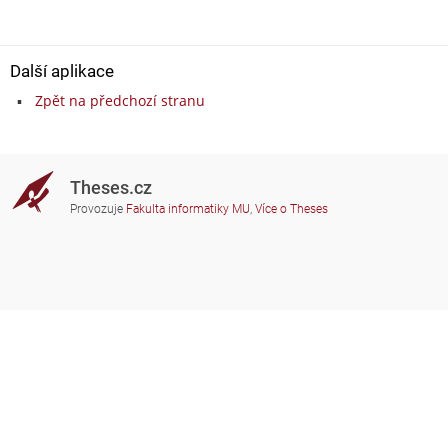
Další aplikace
Zpět na předchozí stranu
Theses.cz
Provozuje
Fakulta informatiky MU
,
Více o Theses
Potřebujete poradit?
Zapojené školy
theses@fi.muni.cz
Správci zapojených škol
Nápověda
Soukromí
Často kladené dotazy
Přístupnost