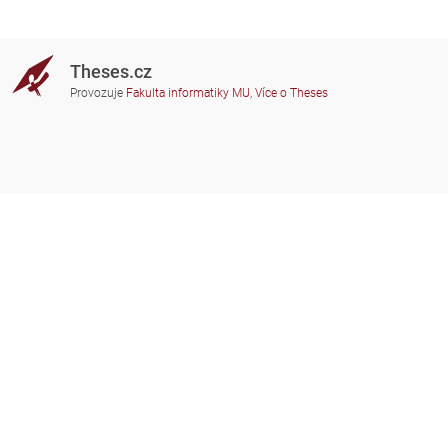
Theses.cz
Provozuje
Fakulta informatiky MU
,
Více o Theses
Potřebujete poradit?
Zapojené školy
theses@fi.muni.cz
Správci zapojených škol
Nápověda
Soukromí
Často kladené dotazy
Přístupnost
Zobrazit klasickou verzi