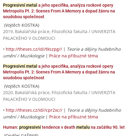
Progresivní metal
a jeho specifika, analýza rockové opery
Metropolis Pt. 2: Scenes From A Memory a dopad žánru na
soudobou společnost
(Vojtěch KOSTKA)
2019, Bakalářská práce, Filozofická fakulta / UNIVERZITA
PALACKÉHO V OLOMOUCI
•
http://theses.cz/id//tkszpg//
|
Teorie a dějiny hudebního
umění / Muzikologie
|
Práce na příbuzné téma
Progresivní metal
a jeho specifika, analýza rockové opery
Metropolis Pt. 2: Scenes From A Memory a dopad žánru na
soudobou společnost
(Vojtěch KOSTKA)
2020, Bakalářská práce, Filozofická fakulta / UNIVERZITA
PALACKÉHO V OLOMOUCI
•
http://theses.cz/id//cpr2xc//
|
Teorie a dějiny hudebního
umění / Muzikologie
|
Práce na příbuzné téma
Human:
progresivní
tendence v death
metalu
na začátku 90. let
(Ondřej GAŠPAR)