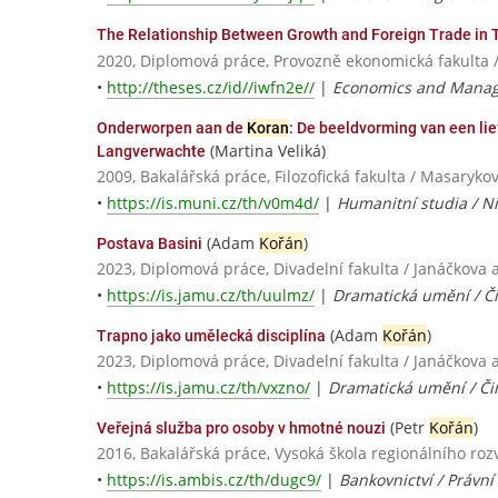
The Relationship Between Growth and Foreign Trade in 
2020, Diplomová práce, Provozně ekonomická fakulta 
•
http://theses.cz/id//iwfn2e//
|
Economics and Mana
Onderworpen aan de
Koran
: De beeldvorming van een li
(Martina Veliká)
Langverwachte
2009, Bakalářská práce, Filozofická fakulta / Masaryko
•
https://is.muni.cz/th/v0m4d/
|
Humanitní studia / Ni
(Adam
Kořán
)
Postava Basini
2023, Diplomová práce, Divadelní fakulta / Janáčkov
•
https://is.jamu.cz/th/uulmz/
|
Dramatická umění / Či
(Adam
Kořán
)
Trapno jako umělecká disciplína
2023, Diplomová práce, Divadelní fakulta / Janáčkov
•
https://is.jamu.cz/th/vxzno/
|
Dramatická umění / Či
(Petr
Kořán
)
Veřejná služba pro osoby v hmotné nouzi
2016, Bakalářská práce, Vysoká škola regionálního roz
•
https://is.ambis.cz/th/dugc9/
|
Bankovnictví / Právní