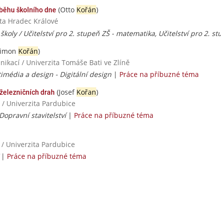
(Otto
Kořán
)
ůběhu školního dne
ita Hradec Králové
 školy / Učitelství pro 2. stupeň ZŠ - matematika, Učitelství pro 2. s
Šimon
Kořán
)
ikací / Univerzita Tomáše Bati ve Zlíně
imédia a design - Digitální design
|
Práce na příbuzné téma
(Josef
Kořan
)
železničních drah
 / Univerzita Pardubice
Dopravní stavitelství
|
Práce na příbuzné téma
 / Univerzita Pardubice
/
|
Práce na příbuzné téma