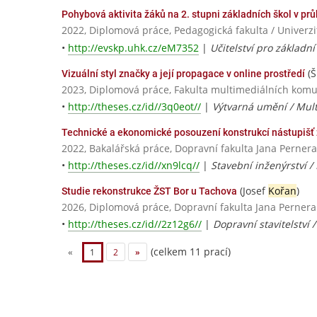
Pohybová aktivita žáků na 2. stupni základních škol v pr
2022, Diplomová práce, Pedagogická fakulta / Univerz
•
http://evskp.uhk.cz/eM7352
|
Učitelství pro základní
(
Vizuální styl značky a její propagace v online prostředí
2023, Diplomová práce, Fakulta multimediálních komun
•
http://theses.cz/id//3q0eot//
|
Výtvarná umění / Mult
Technické a ekonomické posouzení konstrukcí nástupišť 
2022, Bakalářská práce, Dopravní fakulta Jana Pernera
•
http://theses.cz/id//xn9lcq//
|
Stavební inženýrství / 
(Josef
Kořan
)
Studie rekonstrukce ŽST Bor u Tachova
2026, Diplomová práce, Dopravní fakulta Jana Pernera
•
http://theses.cz/id//2z12g6//
|
Dopravní stavitelství 
(celkem 11 prací)
«
1
2
»