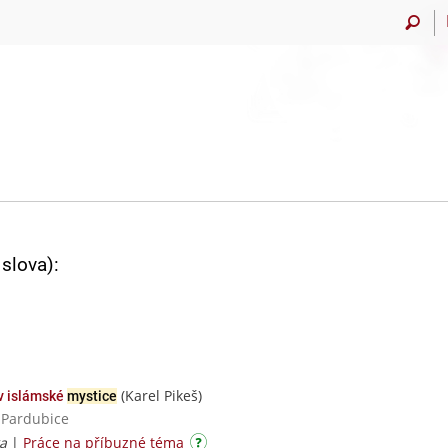
slova):
(Karel Pikeš)
v islámské
mystice
a Pardubice
ka
|
Práce na příbuzné téma