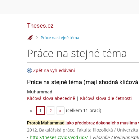
Theses.cz
>
Práce na stejné téma
Práce na stejné téma
Zpět na vyhledávání
Práce na stejné téma (mají shodná klíčová 
Muhammad
Klíčová slova abecedně
|
Klíčová slova dle četnosti
(celkem 11 prací)
«
1
2
»
Prorok Muhammad
jako předobraz dokonalého muslima 
2012, Bakalářská práce, Fakulta filozofická / Univerzit
•
http://theses.cz/id//yod7jq//
|
Filozofie / Religionisti