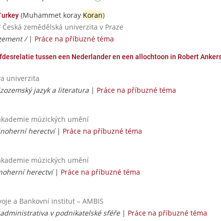
(Muhammet koray
Koran
)
Turkey
/ Česká zemědělská univerzita v Praze
gement /
|
Práce na příbuzné téma
efdesrelatie tussen een Nederlander en een allochtoon in Robert Anker
va univerzita
zozemský jazyk a literatura
|
Práce na příbuzné téma
a akademie múzických umění
noherní herectví
|
Práce na příbuzné téma
a akademie múzických umění
noherní herectví
|
Práce na příbuzné téma
voje a Bankovní institut – AMBIS
 administrativa v podnikatelské sféře
|
Práce na příbuzné téma