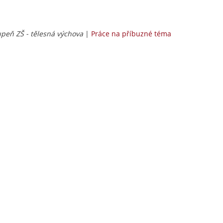
tupeň ZŠ - tělesná výchova
|
Práce na příbuzné téma