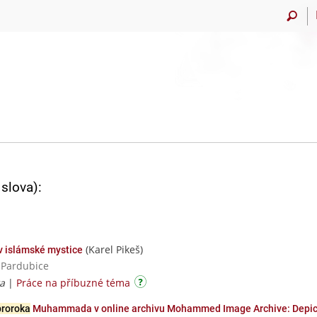
slova):
(Karel Pikeš)
v islámské mystice
a Pardubice
ka
|
Práce na příbuzné téma
proroka
Muhammada v online archivu Mohammed Image Archive: Depic