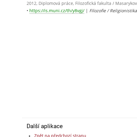
2012, Diplomová práce, Filozofická fakulta / Masarykov
•
https://is.muni.cz/th/y8vgj/
|
Filozofie / Religionistika
Další aplikace
Zpět na předchozí stranu