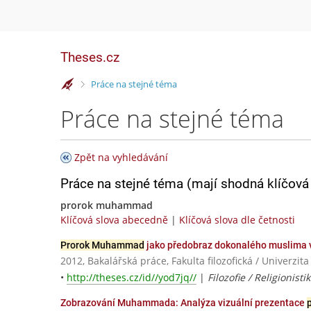
Theses.cz
>
Práce na stejné téma
Práce na stejné téma
Zpět na vyhledávání
Práce na stejné téma (mají shodná klíčová 
prorok muhammad
Klíčová slova abecedně
|
Klíčová slova dle četnosti
Prorok Muhammad
jako předobraz dokonalého muslima 
2012, Bakalářská práce, Fakulta filozofická / Univerzit
•
http://theses.cz/id//yod7jq//
|
Filozofie / Religionisti
Zobrazování Muhammada: Analýza vizuální prezentace