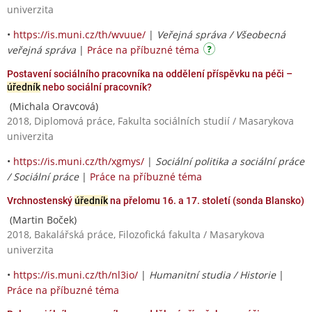
univerzita
•
https://is.muni.cz/th/wvuue/
|
Veřejná správa / Všeobecná
veřejná správa
|
Práce na příbuzné téma
Postavení sociálního pracovníka na oddělení příspěvku na péči –
úředník
nebo sociální pracovník?
(Michala Oravcová)
2018, Diplomová práce, Fakulta sociálních studií / Masarykova
univerzita
•
https://is.muni.cz/th/xgmys/
|
Sociální politika a sociální práce
/ Sociální práce
|
Práce na příbuzné téma
Vrchnostenský
úředník
na přelomu 16. a 17. století (sonda Blansko)
(Martin Boček)
2018, Bakalářská práce, Filozofická fakulta / Masarykova
univerzita
•
https://is.muni.cz/th/nl3io/
|
Humanitní studia / Historie
|
Práce na příbuzné téma