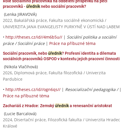
Role sociálního pracovníka na oddělení příspěvku na péči
pracovníků -
úředník
nebo sociální pracovník?
(Lenka JIRAVOVÁ)
2022, Bakalářská práce, Fakulta sociálně ekonomická /
UNIVERZITA JANA EVANGELISTY PURKYNĚ V ÚSTÍ NAD LABEM
•
http://theses.cz/id//4m6b5u//
|
Sociální politika a sociální
práce / Sociální práce
|
Práce na příbuzné téma
Sociální pracovník, nebo
úředník
? Profesní identita a dilemata
sociálních pracovníků OSPOD v kontextu jejich pracovní činnosti
(Nikola Vlačihová)
2026, Diplomová práce, Fakulta filozofická / Univerzita
Pardubice
•
http://theses.cz/id//ogn6qs//
|
Resocializační pedagogika /
|
Práce na příbuzné téma
Zachariáš z Hradce: Zemský
úředník
a renesanční aristokrat
(Lucie Barcalová)
2024, Disertační práce, Filozofická fakulta / Univerzita Hradec
Králové