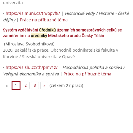
univerzita
•
https://is.muni.cz/th/opvf8/
|
Historické vědy / Historie - české
dějiny
|
Práce na příbuzné téma
Systém vzdělávání
úředníků
územních samosprávných celků se
zaměřením na
úředníky
Městského úřadu Český Těšín
(Miroslava Svobodníková)
2020, Bakalářská práce, Obchodně podnikatelská fakulta v
Karviné / Slezská univerzita v Opavě
•
https://is.slu.cz/th/pmv1z/
|
Hospodářská politika a správa /
Veřejná ekonomika a správa
|
Práce na příbuzné téma
(celkem 27 prací)
«
1
2
3
»