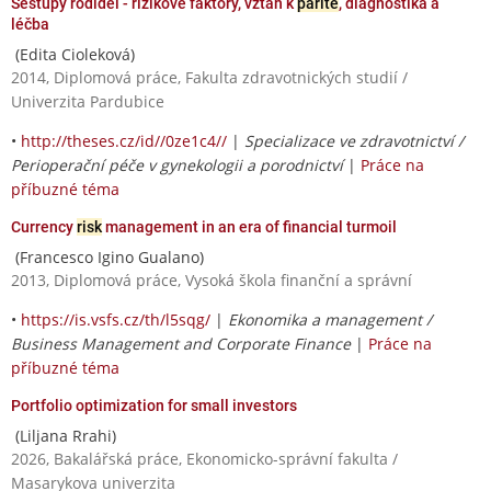
Sestupy rodidel - rizikové faktory, vztah k
paritě
, diagnostika a
léčba
(Edita Cioleková)
2014, Diplomová práce, Fakulta zdravotnických studií /
Univerzita Pardubice
•
http://theses.cz/id//0ze1c4//
|
Specializace ve zdravotnictví /
Perioperační péče v gynekologii a porodnictví
|
Práce na
příbuzné téma
Currency
risk
management in an era of financial turmoil
(Francesco Igino Gualano)
2013, Diplomová práce, Vysoká škola finanční a správní
•
https://is.vsfs.cz/th/l5sqg/
|
Ekonomika a management /
Business Management and Corporate Finance
|
Práce na
příbuzné téma
Portfolio optimization for small investors
(Liljana Rrahi)
2026, Bakalářská práce, Ekonomicko-správní fakulta /
Masarykova univerzita