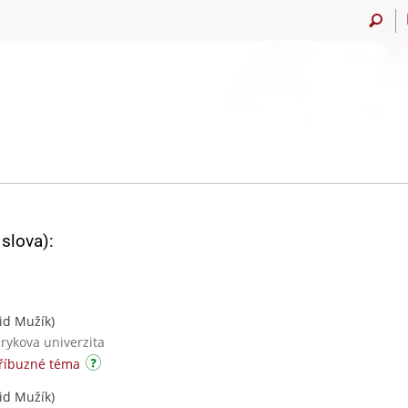
slova):
id Mužík)
rykova univerzita
příbuzné téma
id Mužík)