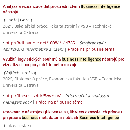
Analýza a vizualizace dat prostřednictvím
Business intelligence
nástrojů
(Ondřej Gözel)
2021, Bakalářská práce, Fakulta strojní / VŠB – Technická
univerzita Ostrava
•
http://hdl.handle.net/10084/144765
|
Strojírenství /
Aplikovaná informatika a řízení
|
Práce na příbuzné téma
Využití lingvistických souhrnů a
business intelligence
nástrojů pro
vizualizaci podpory udržitelného rozvoje
(Vojtěch Jurečka)
2026, Diplomová práce, Ekonomická fakulta / VŠB – Technická
univerzita Ostrava
•
http://theses.cz/id//5zwkso//
|
Informační a znalostní
management /
|
Práce na příbuzné téma
Porovnanie nástrojov Qlik Sense a Qlik View v zmysle ich prínosu
pri práci s
business
metadátami v oblasti
Business Intelligence
(Lukáš Lešták)