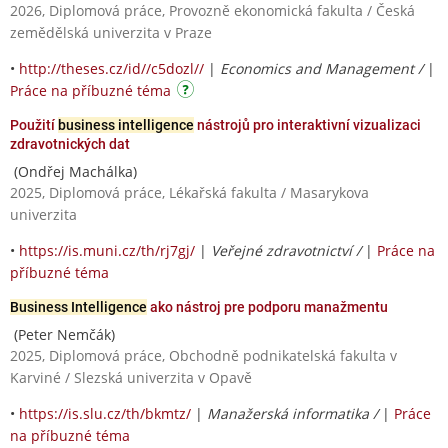
2026, Diplomová práce, Provozně ekonomická fakulta / Česká
zemědělská univerzita v Praze
•
http://theses.cz/id//c5dozl//
|
Economics and Management /
|
Práce na příbuzné téma
Použití
business intelligence
nástrojů pro interaktivní vizualizaci
zdravotnických dat
(Ondřej Machálka)
2025, Diplomová práce, Lékařská fakulta / Masarykova
univerzita
•
https://is.muni.cz/th/rj7gj/
|
Veřejné zdravotnictví /
|
Práce na
příbuzné téma
Business Intelligence
ako nástroj pre podporu manažmentu
(Peter Nemčák)
2025, Diplomová práce, Obchodně podnikatelská fakulta v
Karviné / Slezská univerzita v Opavě
•
https://is.slu.cz/th/bkmtz/
|
Manažerská informatika /
|
Práce
na příbuzné téma