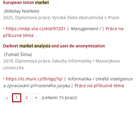
European Union
market
(Nikolay Novikov)
2025, Diplomová práce, Vysoká škola ekonomická v Praze
•
https://vskp.vse.cz/eid/97201
|
Management /
|
Práce na
příbuzné téma
Darknet
market analysis
and user de-anonymization
(Tomáš Šíma)
2018, Diplomová práce, Fakulta informatiky / Masarykova
univerzita
•
https://is.muni.cz/th/igq7q/
|
Informatika / Umělá inteligence
a zpracování přirozeného jazyka
|
Práce na příbuzné téma
(celkem 15 prací)
«
1
2
»