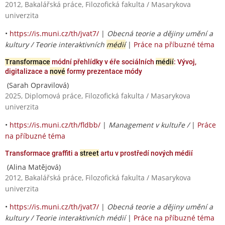
2012, Bakalářská práce, Filozofická fakulta / Masarykova
univerzita
•
https://is.muni.cz/th/jvat7/
|
Obecná teorie a dějiny umění a
kultury / Teorie interaktivních
médií
|
Práce na příbuzné téma
Transformace
módní přehlídky v éře sociálních
médií
: Vývoj,
digitalizace a
nové
formy prezentace módy
(Sarah Opravilová)
2025, Diplomová práce, Filozofická fakulta / Masarykova
univerzita
•
https://is.muni.cz/th/fldbb/
|
Management v kultuře /
|
Práce
na příbuzné téma
Transformace graffiti a
street
artu v prostředí nových médií
(Alina Matějová)
2012, Bakalářská práce, Filozofická fakulta / Masarykova
univerzita
•
https://is.muni.cz/th/jvat7/
|
Obecná teorie a dějiny umění a
kultury / Teorie interaktivních médií
|
Práce na příbuzné téma