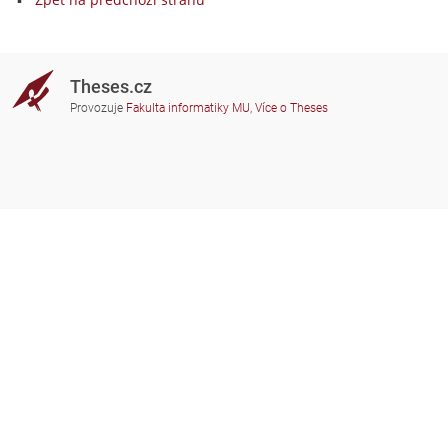
Theses.cz
Provozuje
Fakulta informatiky MU
,
Více o Theses
Potřebujete poradit?
Zapojené školy
theses@fi.muni.cz
Správci zapojených škol
Nápověda
Soukromí
Často kladené dotazy
Přístupnost
Zobrazit klasickou verzi