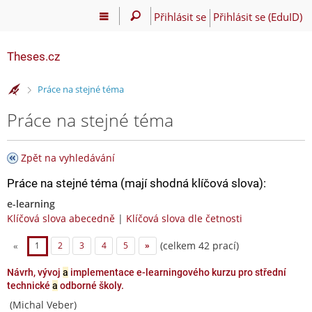
Přihlásit se
Přihlásit se (EduID)
Theses.cz
>
Práce na stejné téma
Práce na stejné téma
Zpět na vyhledávání
Práce na stejné téma (mají shodná klíčová slova):
e-learning
Klíčová slova abecedně
|
Klíčová slova dle četnosti
(celkem 42 prací)
«
1
2
3
4
5
»
Návrh, vývoj
a
implementace e-learningového kurzu pro střední
technické
a
odborné školy.
(Michal Veber)