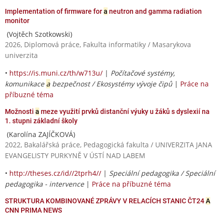
Implementation of firmware for
a
neutron and gamma radiation
monitor
(Vojtěch Szotkowski)
2026, Diplomová práce, Fakulta informatiky / Masarykova
univerzita
•
https://is.muni.cz/th/w713u/
|
Počítačové systémy,
komunikace
a
bezpečnost / Ekosystémy vývoje čipů
|
Práce na
příbuzné téma
Možnosti
a
meze využití prvků distanční výuky u žáků s dyslexií na
1. stupni základní školy
(Karolína ZAJÍČKOVÁ)
2022, Bakalářská práce, Pedagogická fakulta / UNIVERZITA JANA
EVANGELISTY PURKYNĚ V ÚSTÍ NAD LABEM
•
http://theses.cz/id//2tprh4//
|
Speciální pedagogika / Speciální
pedagogika - intervence
|
Práce na příbuzné téma
STRUKTURA KOMBINOVANÉ ZPRÁVY V RELACÍCH STANIC ČT24
A
CNN PRIMA NEWS