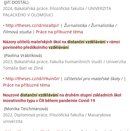
(Jiří DOSTÁL)
2024, Bakalářská práce, Filozofická fakulta / UNIVERZITA
PALACKÉHO V OLOMOUCI
•
http://theses.cz/id//ozaltp//
|
Žurnalistika / Žurnalistika /
Filmová studia
|
Práce na příbuzné téma
Názory učitelů mateřských škol na
distanční vzdělávání
v rámci
povinného předškolního
vzdělávání
(Pavlína Vráblíková)
2023, Bakalářská práce, Fakulta humanitních studií / Univerzita
Tomáše Bati ve Zlíně
•
http://theses.cz/id//i9uin0//
|
Učitelství pro mateřské školy /
|
Práce na příbuzné téma
Nouzové
distanční vzdělávání
na druhém stupni základních škol
inovativního typu v ČR během pandemie Covid-19
(Monika Teichmanová)
2022, Diplomová práce, Filozofická fakulta / Masarykova
univerzita