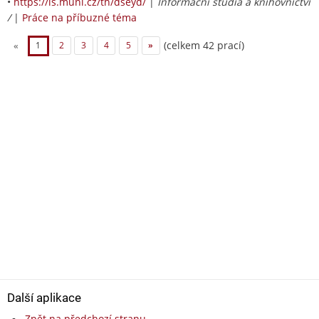
•
https://is.muni.cz/th/dseyd/
|
Informační studia a knihovnictví
/
|
Práce na příbuzné téma
(celkem 42 prací)
«
1
2
3
4
5
»
Další aplikace
Zpět na předchozí stranu