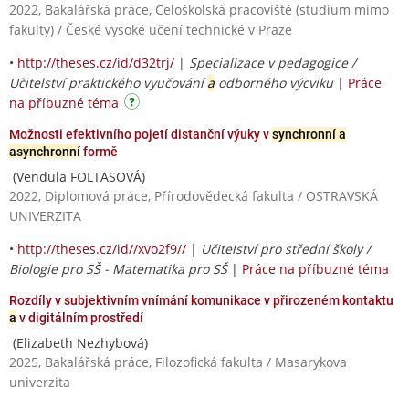
2022, Bakalářská práce, Celoškolská pracoviště (studium mimo
fakulty) / České vysoké učení technické v Praze
•
http://theses.cz/id/d32trj/
|
Specializace v pedagogice /
Učitelství praktického vyučování
a
odborného výcviku
|
Práce
na příbuzné téma
Možnosti efektivního pojetí distanční výuky v
synchronní a
asynchronní
formě
(Vendula FOLTASOVÁ)
2022, Diplomová práce, Přírodovědecká fakulta / OSTRAVSKÁ
UNIVERZITA
•
http://theses.cz/id//xvo2f9//
|
Učitelství pro střední školy /
Biologie pro SŠ - Matematika pro SŠ
|
Práce na příbuzné téma
Rozdíly v subjektivním vnímání komunikace v přirozeném kontaktu
a
v digitálním prostředí
(Elizabeth Nezhybová)
2025, Bakalářská práce, Filozofická fakulta / Masarykova
univerzita