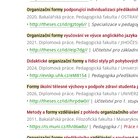
Organizační formy
podporující individualizaci předškoln
2020, Bakalářská práce, Pedagogická fakulta / OSTR
•
http://theses.cz/id//gztoy6//
|
Specializace v pedagog
Organizační formy
vyučování ve výuce anglického jazyka
2021, Diplomová práce, Pedagogická fakulta / JIHO
•
http://theses.cz/id//eip7dg//
|
Učitelství pro základní
Didaktické
organizační formy
a řídící styly při pohybový
2024, Diplomová práce, Pedagogická fakulta / Univerz
•
http://evskp.uhk.cz/eM8154
|
Pedagogika předškolní
Formy
školní tělesné výchovy v podpoře zdraví studenta p
2026, Diplomová práce, Pedagogická fakulta / UNI
•
http://theses.cz/id//hrpdw0//
|
Učitelství pro 1. stu
Metody a
formy vzdělávání
z pohledu
organizačního
učen
2011, Bakalářská práce, Filozofická fakulta / Masaryko
•
https://is.muni.cz/th/d6w8z/
|
Pedagogika /
|
Práce 
Organizační formy
předškolního
vzdělávání
v současné m