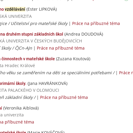
(Ester LIPKOVÁ)
ího
vzdělávání
AVSKÁ UNIVERZITA
ice / Učitelství pro mateřské školy
|
Práce na příbuzné téma
(Andrea DOUDOVÁ)
 na druhém stupni základních škol
ČESKÁ UNIVERZITA V ČESKÝCH BUDĚJOVICÍCH
 školy / ČJCn-AJn
|
Práce na příbuzné téma
(Zuzana Koutová)
ch činnostech v mateřské škole
ita Hradec Králové
ho věku se zaměřením na děti se speciálními potřebami /
|
Práce 
(Jana HAVRÁNKOVÁ)
rimární školy.
VERZITA PALACKÉHO V OLOMOUCI
peň základní školy /
|
Práce na příbuzné téma
(Veronika Aiblová)
í
va univerzita
na příbuzné téma
(Marie KOVÁČOVÁ)
ateřské škole