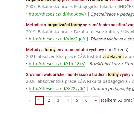
2007, Bakalářská práce, Pedagogická fakulta / JIHO
•
http://theses.cz/id//hq6dov//
|
Specializace v pedago
Metodicko-
organizační formy
se zaměřením na přihrávání 
2019, Bakalářská práce, Fakulta tělesné kultury / 
•
http://theses.cz/id//dxz2qc//
|
Tělesná výchova a sp
(Jan Středa)
Metody a
formy
environmentální výchovy
2021, absolventská práce CŽV, Institut
vzdělávání
a po
•
http://theses.cz/id//1nf18x//
|
Rozšiřující kurz / St
Srovnání waldorfské, montessori a tradiční
formy
výuky v
2026, absolventská práce CŽV, Fakulta pedagogická 
•
http://theses.cz/id//822vy0//
|
Studium pedagogiky (p
(celkem 53 prací
«
1
2
3
4
5
6
»