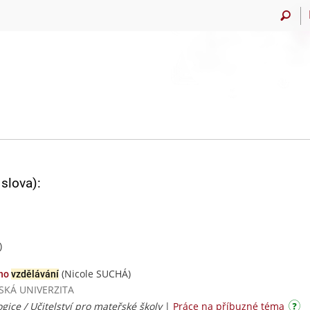
slova):
)
(Nicole SUCHÁ)
ího
vzdělávání
AVSKÁ UNIVERZITA
gice / Učitelství pro mateřské školy
|
Práce na příbuzné téma