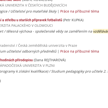
ČESKÁ UNIVERZITA V ČESKÝCH BUDĚJOVICÍCH
gice / Učitelství pro mateřské školy
|
Práce na příbuzné téma
(Petr KUPKA)
a střelbu u starších přípravek fotbalistů
UNIVERZITA PALACKÉHO V OLOMOUCI
ort / tělesná výchova - společenské vědy se zaměřením na
vzdělává
radenství / Česká zemědělská univerzita v Praze
udium učitelství odborných předmětů
|
Práce na příbuzné téma
(Dana REJTHAROVÁ)
 hodinách přírodopisu
/ ZÁPADOČESKÁ UNIVERZITA V PLZNI
rogramy k získání kvalifikace) / Studium pedagogiky pro učitele 2.
)