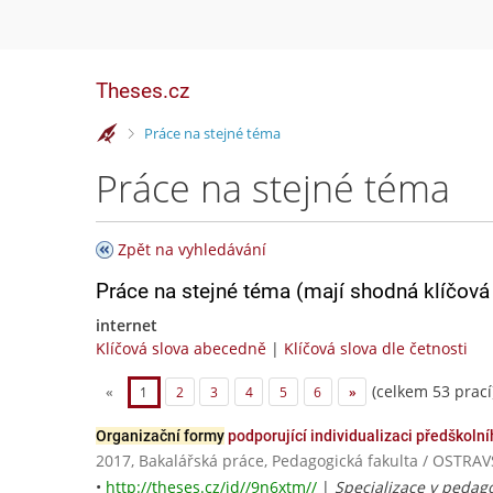
Theses.cz
>
Práce na stejné téma
Práce na stejné téma
Zpět na vyhledávání
Práce na stejné téma (mají shodná klíčová 
internet
Klíčová slova abecedně
|
Klíčová slova dle četnosti
(celkem 53 prací
«
1
2
3
4
5
6
»
Organizační formy
podporující individualizaci předškoln
2017, Bakalářská práce, Pedagogická fakulta / OSTR
•
http://theses.cz/id//9n6xtm//
|
Specializace v pedago