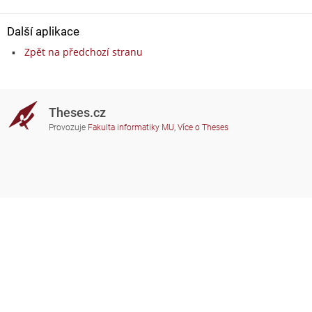
Další aplikace
Zpět na předchozí stranu
Theses.cz
Provozuje
Fakulta informatiky MU
,
Více o Theses
Potřebujete poradit?
Zapojené školy
theses@fi.muni.cz
Správci zapojených škol
Nápověda
Soukromí
Často kladené dotazy
Přístupnost