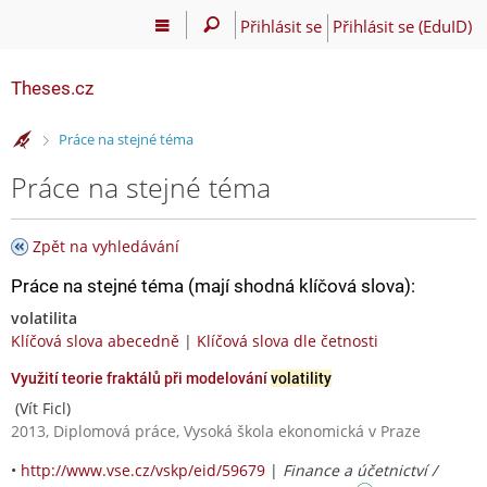
Přihlásit se
Přihlásit se (EduID)
Theses.cz
>
Práce na stejné téma
Práce na stejné téma
Zpět na vyhledávání
Práce na stejné téma (mají shodná klíčová slova):
volatilita
Klíčová slova abecedně
|
Klíčová slova dle četnosti
Využití teorie fraktálů při modelování
volatility
(Vít Ficl)
2013, Diplomová práce, Vysoká škola ekonomická v Praze
•
http://www.vse.cz/vskp/eid/59679
|
Finance a účetnictví /