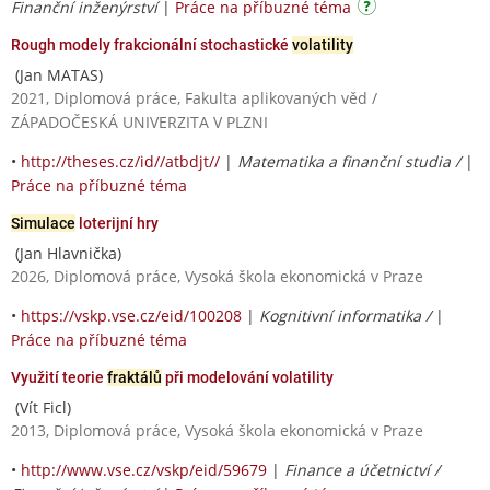
Finanční inženýrství
|
Práce na příbuzné téma
Rough modely frakcionální stochastické
volatility
(Jan MATAS)
2021, Diplomová práce, Fakulta aplikovaných věd /
ZÁPADOČESKÁ UNIVERZITA V PLZNI
•
http://theses.cz/id//atbdjt//
|
Matematika a finanční studia /
|
Práce na příbuzné téma
Simulace
loterijní hry
(Jan Hlavnička)
2026, Diplomová práce, Vysoká škola ekonomická v Praze
•
https://vskp.vse.cz/eid/100208
|
Kognitivní informatika /
|
Práce na příbuzné téma
Využití teorie
fraktálů
při modelování volatility
(Vít Ficl)
2013, Diplomová práce, Vysoká škola ekonomická v Praze
•
http://www.vse.cz/vskp/eid/59679
|
Finance a účetnictví /