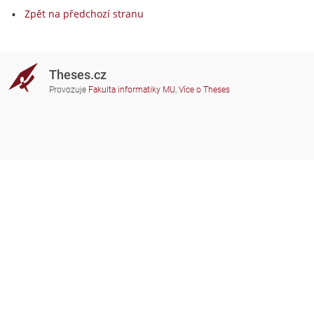
Zpět na předchozí stranu
Theses.cz
Provozuje
Fakulta informatiky MU
,
Více o Theses
Potřebujete poradit?
Zapojené školy
theses@fi.muni.cz
Správci zapojených škol
Nápověda
Soukromí
Často kladené dotazy
Přístupnost
Zobrazit klasickou verzi