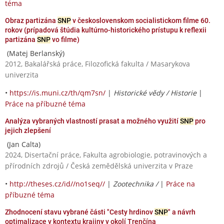
téma
Obraz partizána
SNP
v československom socialistickom filme 60.
rokov (prípadová štúdia kultúrno-historického prístupu k reflexii
partizána
SNP
vo filme)
(Matej Berlanský)
2012, Bakalářská práce, Filozofická fakulta / Masarykova
univerzita
•
https://is.muni.cz/th/qm7sn/
|
Historické vědy / Historie
|
Práce na příbuzné téma
Analýza vybraných vlastností prasat a možného využití
SNP
pro
jejich zlepšení
(Jan Calta)
2024, Disertační práce, Fakulta agrobiologie, potravinových a
přírodních zdrojů / Česká zemědělská univerzita v Praze
•
http://theses.cz/id//no1seq//
|
Zootechnika /
|
Práce na
příbuzné téma
Zhodnocení stavu vybrané části "Cesty hrdinov
SNP
" a návrh
optimalizace v kontextu krajiny v okolí Trenčína