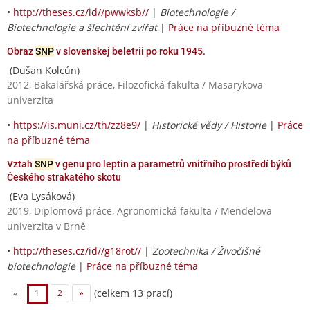
•
http://theses.cz/id//pwwksb//
|
Biotechnologie /
Biotechnologie a šlechtění zvířat
|
Práce na příbuzné téma
Obraz
SNP
v slovenskej beletrii po roku 1945.
(Dušan Kolcún)
2012, Bakalářská práce, Filozofická fakulta / Masarykova
univerzita
•
https://is.muni.cz/th/zz8e9/
|
Historické vědy / Historie
|
Práce
na příbuzné téma
Vztah
SNP
v genu pro leptin a parametrů vnitřního prostředí býků
Českého strakatého skotu
(Eva Lysáková)
2019, Diplomová práce, Agronomická fakulta / Mendelova
univerzita v Brně
•
http://theses.cz/id//g18rot//
|
Zootechnika / Živočišné
biotechnologie
|
Práce na příbuzné téma
(celkem 13 prací)
«
1
2
»