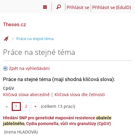
Přihlásit se
Přihlásit se (EduID)
Theses.cz
>
Práce na stejné téma
Práce na stejné téma
Zpět na vyhledávání
Práce na stejné téma (mají shodná klíčová slova):
CpGV
Klíčová slova abecedně
|
Klíčová slova dle četnosti
(celkem 13 prací)
«
1
2
»
Hledání SNP pro genetické mapování resistence
obaleče
jablečného
, Cydia pomonella, vůči viru granulózy (CpGV)
(Irena HLADOVÁ)