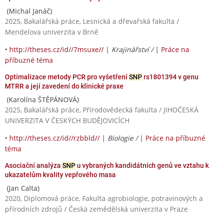
(Michal Janáč)
2025, Bakalářská práce, Lesnická a dřevařská fakulta /
Mendelova univerzita v Brně
•
http://theses.cz/id//7msuxe//
|
Krajinářství /
|
Práce na
příbuzné téma
Optimalizace metody PCR pro vyšetření
SNP
rs1801394 v genu
MTRR a její zavedení do klinické praxe
(Karolína ŠTĚPÁNOVÁ)
2025, Bakalářská práce, Přírodovědecká fakulta / JIHOČESKÁ
UNIVERZITA V ČESKÝCH BUDĚJOVICÍCH
•
http://theses.cz/id//rzbbld//
|
Biologie /
|
Práce na příbuzné
téma
Asociační analýza
SNP
u vybraných kandidátních genů ve vztahu k
ukazatelům kvality vepřového masa
(Jan Calta)
2020, Diplomová práce, Fakulta agrobiologie, potravinových a
přírodních zdrojů / Česká zemědělská univerzita v Praze