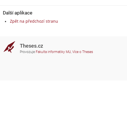
Další aplikace
Zpět na předchozí stranu
Theses.cz
Provozuje
Fakulta informatiky MU
,
Více o Theses
Potřebujete poradit?
Zapojené školy
theses@fi.muni.cz
Správci zapojených škol
Nápověda
Soukromí
Často kladené dotazy
Přístupnost