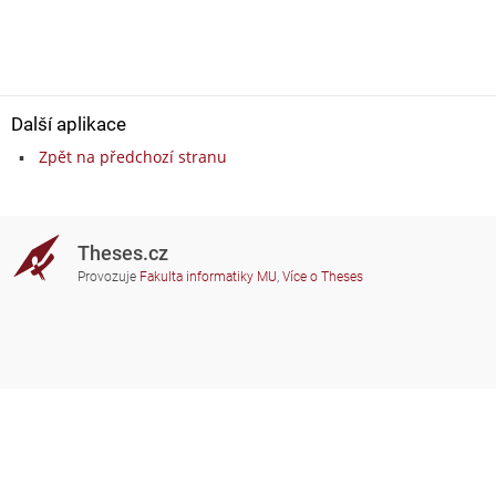
Další aplikace
Zpět na předchozí stranu
Theses.cz
Provozuje
Fakulta informatiky MU
,
Více o Theses
Potřebujete poradit?
Zapojené školy
theses@fi.muni.cz
Správci zapojených škol