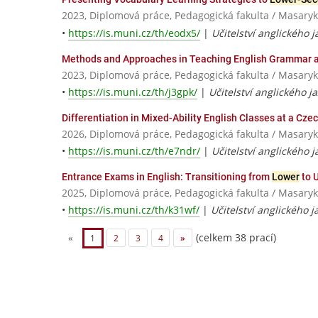
2023, Diplomová práce, Pedagogická fakulta / Masaryk
•
https://is.muni.cz/th/eodx5/
|
Učitelství anglického j
Methods and Approaches in Teaching English Grammar 
2023, Diplomová práce, Pedagogická fakulta / Masaryk
•
https://is.muni.cz/th/j3gpk/
|
Učitelství anglického j
Differentiation in Mixed-Ability English Classes at a Cze
2026, Diplomová práce, Pedagogická fakulta / Masaryk
•
https://is.muni.cz/th/e7ndr/
|
Učitelství anglického j
Entrance Exams in English: Transitioning from
Lower
to 
2025, Diplomová práce, Pedagogická fakulta / Masaryk
•
https://is.muni.cz/th/k31wf/
|
Učitelství anglického j
(celkem 38 prací)
«
1
2
3
4
»