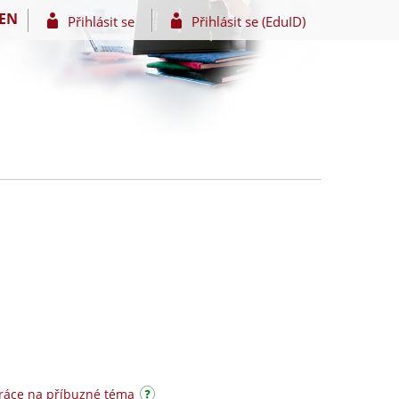
EN
Přihlásit se
Přihlásit se (EduID)
ráce na příbuzné téma