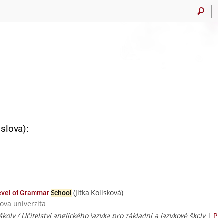
slova):
(Jitka Kolisková)
vel of Grammar
School
ova univerzita
školy / Učitelství anglického jazyka pro základní a jazykové školy
|
P