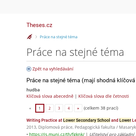
Theses.cz
>
Práce na stejné téma
Práce na stejné téma
Zpět na vyhledávání
Práce na stejné téma (mají shodná klíčová 
hudba
Klíčová slova abecedně
|
Klíčová slova dle četnosti
(celkem 38 prací)
«
1
2
3
4
»
Writing Practice at
Lower Secondary School
and
Lower
Le
2013, Diplomová práce, Pedagogická fakulta / Masaryk
•
https://is.muni.cz/th/fgknk/
|
Učitelství pro základní 