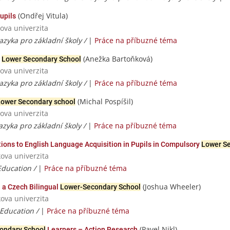
(Ondřej Vitula)
upils
ova univerzita
jazyka pro základní školy /
|
Práce na příbuzné téma
(Anežka Bartoňková)
t
Lower Secondary School
ova univerzita
jazyka pro základní školy /
|
Práce na příbuzné téma
(Michal Pospíšil)
ower Secondary school
ova univerzita
jazyka pro základní školy /
|
Práce na příbuzné téma
ions to English Language Acquisition in Pupils in Compulsory
Lower S
ova univerzita
Education /
|
Práce na příbuzné téma
(Joshua Wheeler)
n a Czech Bilingual
Lower-Secondary School
ova univerzita
 Education /
|
Práce na příbuzné téma
(Pavel Nikl)
ondary School
Learners – Action Research