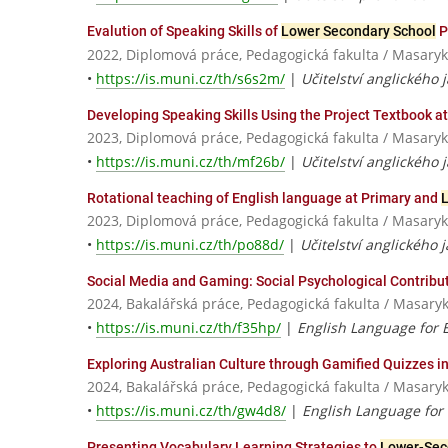
Evalution of Speaking Skills of
Lower Secondary School
P
2022, Diplomová práce, Pedagogická fakulta / Masaryk
•
https://is.muni.cz/th/s6s2m/
|
Učitelství anglického 
Developing Speaking Skills Using the Project Textbook a
2023, Diplomová práce, Pedagogická fakulta / Masaryk
•
https://is.muni.cz/th/mf26b/
|
Učitelství anglického 
Rotational teaching of English language at Primary and
L
2023, Diplomová práce, Pedagogická fakulta / Masaryk
•
https://is.muni.cz/th/po88d/
|
Učitelství anglického 
Social Media and Gaming: Social Psychological Contribut
2024, Bakalářská práce, Pedagogická fakulta / Masaryk
•
https://is.muni.cz/th/f35hp/
|
English Language for 
Exploring Australian Culture through Gamified Quizzes i
2024, Bakalářská práce, Pedagogická fakulta / Masaryk
•
https://is.muni.cz/th/gw4d8/
|
English Language for
Presenting Vocabulary Learning Strategies to
Lower-Sec