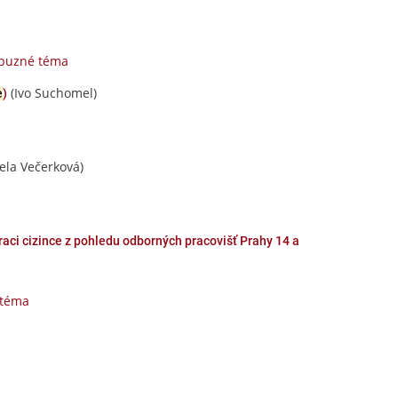
íbuzné téma
(Ivo Suchomel)
e
)
ela Večerková)
egraci cizince z pohledu odborných pracovišť Prahy 14 a
 téma