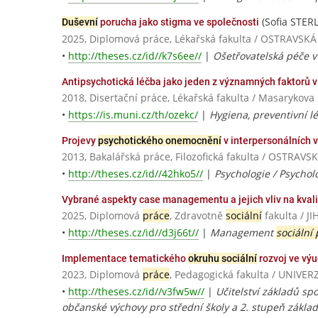
(Sofia STER
Duševní
porucha jako stigma ve společnosti
2025, Diplomová práce, Lékařská fakulta / OSTRAVSK
•
http://theses.cz/id//k7s6ee//
|
Ošetřovatelská péče v 
Antipsychotická léčba jako jeden z významných faktorů 
2018, Disertační práce, Lékařská fakulta / Masarykova 
•
https://is.muni.cz/th/ozekc/
|
Hygiena, preventivní lé
Projevy
psychotického onemocnění
v interpersonálních 
2013, Bakalářská práce, Filozofická fakulta / OSTRA
•
http://theses.cz/id//42hko5//
|
Psychologie / Psychol
Vybrané aspekty case managementu a jejich vliv na kva
2025, Diplomová
práce
, Zdravotně
sociální
fakulta / 
•
http://theses.cz/id//d3j66t//
|
Management
sociální
Implementace tematického
okruhu sociální
rozvoj ve výu
2023, Diplomová
práce
, Pedagogická fakulta / UNIV
•
http://theses.cz/id//v3fw5w//
|
Učitelství základů sp
občanské výchovy pro střední školy a 2. stupeň základn