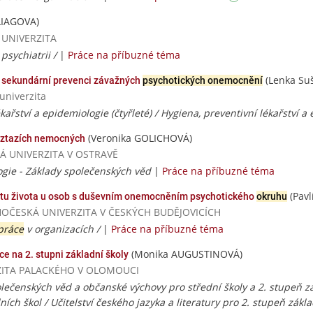
LIAGOVA)
Á UNIVERZITA
psychiatrii /
|
Práce na příbuzné téma
(Lenka Suš
v sekundární prevenci závažných
psychotických onemocnění
univerzita
kařství a epidemiologie (čtyřleté) / Hygiena, preventivní lékařství a
(Veronika GOLICHOVÁ)
vztazích nemocných
VSKÁ UNIVERZITA V OSTRAVĚ
ogie - Základy společenských věd
|
Práce na příbuzné téma
(Pav
litu života u osob s duševním onemocněním psychotického
okruhu
JIHOČESKÁ UNIVERZITA V ČESKÝCH BUDĚJOVICÍCH
 práce
v organizacích /
|
Práce na příbuzné téma
(Monika AUGUSTINOVÁ)
ce na 2. stupni základní školy
ERZITA PALACKÉHO V OLOMOUCI
olečenských věd a občanské výchovy pro střední školy a 2. stupeň zá
ích škol / Učitelství českého jazyka a literatury pro 2. stupeň zákl