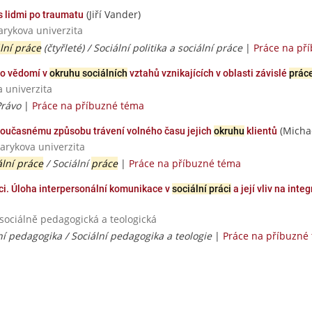
(Jiří Vander)
s lidmi po traumatu
arykova univerzita
lní práce
(čtyřleté) / Sociální politika a sociální práce
|
Práce na př
ho vědomí v
okruhu sociálních
vztahů vznikajících v oblasti závislé
prác
a univerzita
Právo
|
Práce na příbuzné téma
(Micha
současnému způsobu trávení volného času jejich
okruhu
klientů
arykova univerzita
ální práce
/ Sociální
práce
|
Práce na příbuzné téma
nci. Úloha interpersonální komunikace v
sociální práci
a její vliv na int
 sociálně pedagogická a teologická
ní pedagogika / Sociální pedagogika a teologie
|
Práce na příbuzné