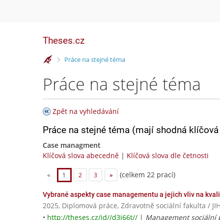
Theses.cz
>
Práce na stejné téma
Práce na stejné téma
Zpět na vyhledávání
Práce na stejné téma (mají shodná klíčová 
Case managment
Klíčová slova abecedně
|
Klíčová slova dle četnosti
(celkem 22 prací)
«
1
2
3
»
Vybrané aspekty case managementu a jejich vliv na kvali
2025, Diplomová práce, Zdravotně sociální fakulta 
•
http://theses.cz/id//d3j66t//
|
Management sociální p