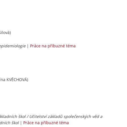
ilová)
 epidemiologie
|
Práce na příbuzné téma
lína KVĚCHOVÁ)
kladních škol / Učitelství základů společenských věd a
adních škol
|
Práce na příbuzné téma