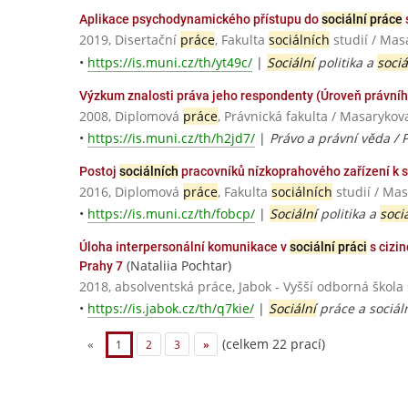
Aplikace psychodynamického přístupu do
sociální práce
2019, Disertační
práce
, Fakulta
sociálních
studií / Mas
•
https://is.muni.cz/th/yt49c/
|
Sociální
politika a
sociá
Výzkum znalosti práva jeho respondenty (Úroveň právní
2008, Diplomová
práce
, Právnická fakulta / Masarykov
•
https://is.muni.cz/th/h2jd7/
|
Právo a právní věda / 
Postoj
sociálních
pracovníků nízkoprahového zařízení k 
2016, Diplomová
práce
, Fakulta
sociálních
studií / Mas
•
https://is.muni.cz/th/fobcp/
|
Sociální
politika a
soci
Úloha interpersonální komunikace v
sociální práci
s cizi
(Nataliia Pochtar)
Prahy 7
2018, absolventská práce, Jabok - Vyšší odborná škola
•
https://is.jabok.cz/th/q7kie/
|
Sociální
práce a sociál
(celkem 22 prací)
«
1
2
3
»