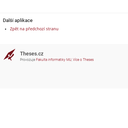
Další aplikace
Zpět na předchozí stranu
Theses.cz
Provozuje
Fakulta informatiky MU
,
Více o Theses
Potřebujete poradit?
Zapojené školy
theses@fi.muni.cz
Správci zapojených škol
Nápověda
Soukromí
Často kladené dotazy
Přístupnost