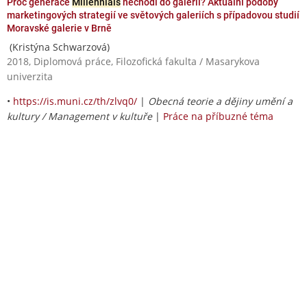
Proč generace
Millennials
nechodí do galerií? Aktuální podoby
marketingových strategií ve světových galeriích s případovou studií
Moravské galerie v Brně
(Kristýna Schwarzová)
2018, Diplomová práce, Filozofická fakulta / Masarykova
univerzita
•
https://is.muni.cz/th/zlvq0/
|
Obecná teorie a dějiny umění a
kultury / Management v kultuře
|
Práce na příbuzné téma