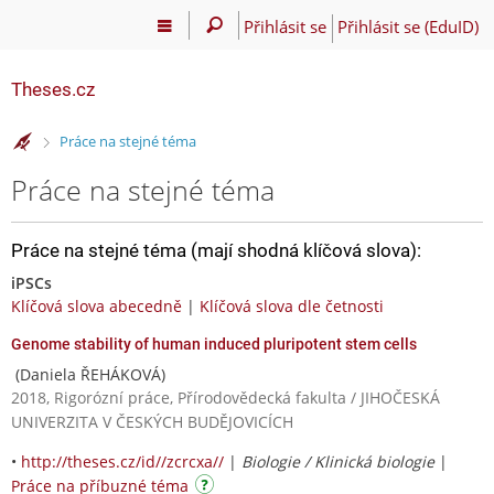
Přihlásit se
Přihlásit se (EduID)
Theses.cz
>
Práce na stejné téma
Práce na stejné téma
Práce na stejné téma (mají shodná klíčová slova):
iPSCs
Klíčová slova abecedně
|
Klíčová slova dle četnosti
Genome stability of human induced pluripotent stem cells
(Daniela ŘEHÁKOVÁ)
2018, Rigorózní práce, Přírodovědecká fakulta / JIHOČESKÁ
UNIVERZITA V ČESKÝCH BUDĚJOVICÍCH
•
http://theses.cz/id//zcrcxa//
|
Biologie / Klinická biologie
|
Práce na příbuzné téma