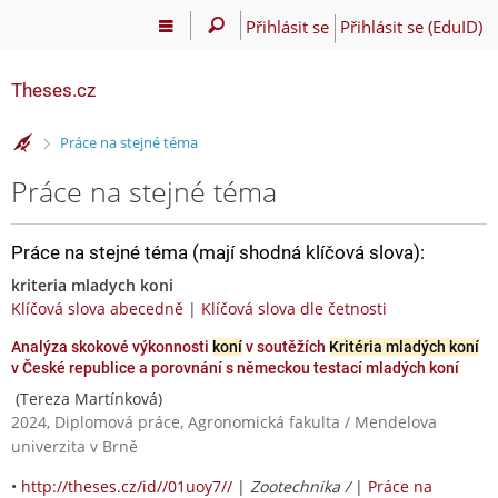
Přihlásit se
Přihlásit se (EduID)
Theses.cz
>
Práce na stejné téma
Práce na stejné téma
Práce na stejné téma (mají shodná klíčová slova):
kriteria mladych koni
Klíčová slova abecedně
|
Klíčová slova dle četnosti
Analýza skokové výkonnosti
koní
v soutěžích
Kritéria mladých koní
v České republice a porovnání s německou testací mladých koní
(Tereza Martínková)
2024, Diplomová práce, Agronomická fakulta / Mendelova
univerzita v Brně
•
http://theses.cz/id//01uoy7//
|
Zootechnika /
|
Práce na