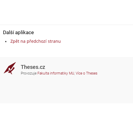
Další aplikace
Zpět na předchozí stranu
Theses.cz
Provozuje
Fakulta informatiky MU
,
Více o Theses
Potřebujete poradit?
Zapojené školy
theses@fi.muni.cz
Správci zapojených škol
Nápověda
Soukromí