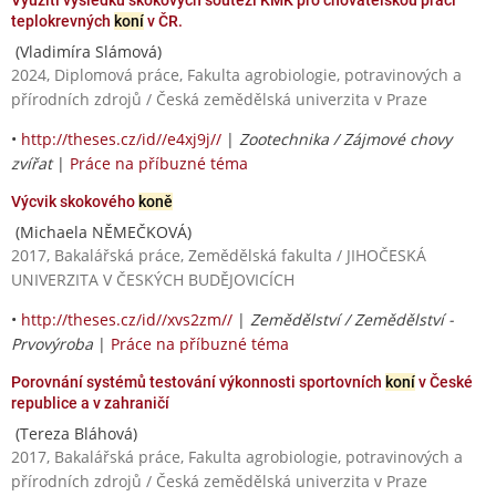
teplokrevných
koní
v ČR.
(Vladimíra Slámová)
2024, Diplomová práce, Fakulta agrobiologie, potravinových a
přírodních zdrojů / Česká zemědělská univerzita v Praze
•
http://theses.cz/id//e4xj9j//
|
Zootechnika / Zájmové chovy
zvířat
|
Práce na příbuzné téma
Výcvik skokového
koně
(Michaela NĚMEČKOVÁ)
2017, Bakalářská práce, Zemědělská fakulta / JIHOČESKÁ
UNIVERZITA V ČESKÝCH BUDĚJOVICÍCH
•
http://theses.cz/id//xvs2zm//
|
Zemědělství / Zemědělství -
Prvovýroba
|
Práce na příbuzné téma
Porovnání systémů testování výkonnosti sportovních
koní
v České
republice a v zahraničí
(Tereza Bláhová)
2017, Bakalářská práce, Fakulta agrobiologie, potravinových a
přírodních zdrojů / Česká zemědělská univerzita v Praze