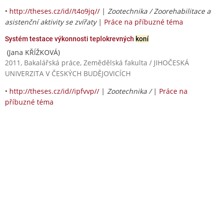
•
http://theses.cz/id//t4o9jq//
|
Zootechnika / Zoorehabilitace a
asistenční aktivity se zvířaty
|
Práce na příbuzné téma
Systém testace výkonnosti teplokrevných
koní
(Jana KŘÍŽKOVÁ)
2011, Bakalářská práce, Zemědělská fakulta / JIHOČESKÁ
UNIVERZITA V ČESKÝCH BUDĚJOVICÍCH
•
http://theses.cz/id//ipfvvp//
|
Zootechnika /
|
Práce na
příbuzné téma