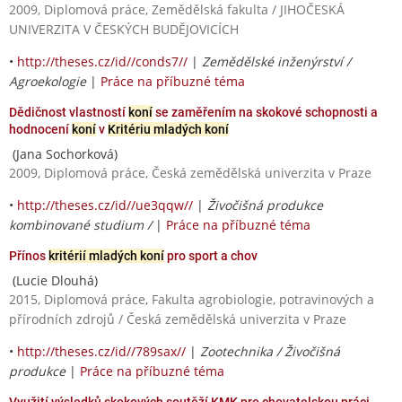
2009, Diplomová práce, Zemědělská fakulta / JIHOČESKÁ
UNIVERZITA V ČESKÝCH BUDĚJOVICÍCH
•
http://theses.cz/id//conds7//
|
Zemědělské inženýrství /
Agroekologie
|
Práce na příbuzné téma
Dědičnost vlastností
koní
se zaměřením na skokové schopnosti a
hodnocení
koní
v
Kritériu mladých koní
(Jana Sochorková)
2009, Diplomová práce, Česká zemědělská univerzita v Praze
•
http://theses.cz/id//ue3qqw//
|
Živočišná produkce
kombinované studium /
|
Práce na příbuzné téma
Přínos
kritérií mladých koní
pro sport a chov
(Lucie Dlouhá)
2015, Diplomová práce, Fakulta agrobiologie, potravinových a
přírodních zdrojů / Česká zemědělská univerzita v Praze
•
http://theses.cz/id//789sax//
|
Zootechnika / Živočišná
produkce
|
Práce na příbuzné téma
Využití výsledků skokových soutěží KMK pro chovatelskou práci