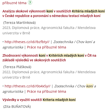
příbuzné téma
Analýza skokové výkonnosti
koní
v soutěžích
Kritéria mladých koní
v České republice a porovnání s německou testací mladých koní
(Tereza Martínková)
2023, Diplomová práce, Agronomická fakulta / Mendelova
univerzita v Brně
•
http://theses.cz/id//bzfbty//
|
Zootechnika / Chov koní a
agroturistika
|
Práce na příbuzné téma
Zhodnocení výkonnosti
koní
v
Kritériích mladých koní
v ČR na
základě výsledků ve skokových soutěžích
(Tereza Plášková)
2022, Diplomová práce, Agronomická fakulta / Mendelova
univerzita v Brně
•
http://theses.cz/id//0o4x5y//
|
Zootechnika / Chov
koní
a
agroturistika
|
Práce na příbuzné téma
Výsledky a využití soutěží
Kriteria mladých koní
(Zita BUŇATOVÁ)