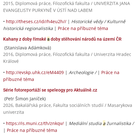
2015, Diplomová práce, Filozofická fakulta / UNIVERZITA JANA
EVANGELISTY PURKYNĚ V ÚSTÍ NAD LABEM
•
http://theses.cz/id//h4eu2h//
|
Historické vědy / Kulturně
historická regionalistika
|
Práce na příbuzné téma
Kahany z doby římské
a
doby stěhování národů na území ČR
(Stanislava Adámková)
2016, Diplomová práce, Filozofická fakulta / Univerzita Hradec
Králové
•
http://evskp.uhk.cz/eM4409
|
Archeologie /
|
Práce na
příbuzné téma
Série fotoreportáží se speleogy pro Aktuálně.cz
(Petr Šimon Janíček)
2026, Bakalářská práce, Fakulta sociálních studií / Masarykova
univerzita
•
https://is.muni.cz/th/znkqv/
|
Mediální studia
a
žurnalistika /
|
Práce na příbuzné téma