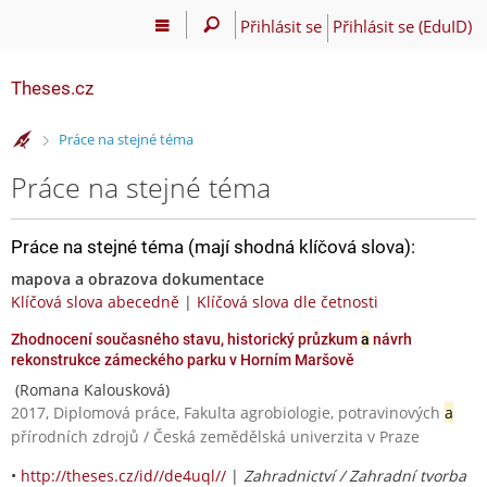
Přihlásit se
Přihlásit se (EduID)
Theses.cz
>
Práce na stejné téma
Práce na stejné téma
Práce na stejné téma (mají shodná klíčová slova):
mapova a obrazova dokumentace
Klíčová slova abecedně
|
Klíčová slova dle četnosti
Zhodnocení současného stavu, historický průzkum
a
návrh
rekonstrukce zámeckého parku v Horním Maršově
(Romana Kalousková)
2017, Diplomová práce, Fakulta agrobiologie, potravinových
a
přírodních zdrojů / Česká zemědělská univerzita v Praze
•
http://theses.cz/id//de4uql//
|
Zahradnictví / Zahradní tvorba