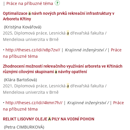
|
Práce na příbuzné téma
Optimalizace
a
návrh nových prvků rekreační infrastruktury v
Arboretu Křtiny
(Kristýna Kovářová)
2025, Diplomová práce, Lesnická
a
dřevařská fakulta /
Mendelova univerzita v Brně
•
http://theses.cz/id//x8p7zv//
|
Krajinné inženýrství /
|
Práce
na příbuzné téma
Zhodnocení možností rekreačního využívání arboreta ve Křtinách
různými cílovými skupinami
a
návrhy opatření
(Klára Bartošová)
2021, Diplomová práce, Lesnická
a
dřevařská fakulta /
Mendelova univerzita v Brně
•
http://theses.cz/id//4kmn7h//
|
Krajinné inženýrství /
|
Práce
na příbuzné téma
RELIKT LISOVNY OLEJE
A
PILY NA VODNÍ POHON
(Petra CIMBURKOVÁ)