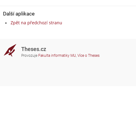
Další aplikace
Zpět na předchozí stranu
Theses.cz
Provozuje
Fakulta informatiky MU
,
Více o Theses
Potřebujete poradit?
Zapojené školy
theses@fi.muni.cz
Správci zapojených škol
Nápověda
Soukromí
Často kladené dotazy
Přístupnost