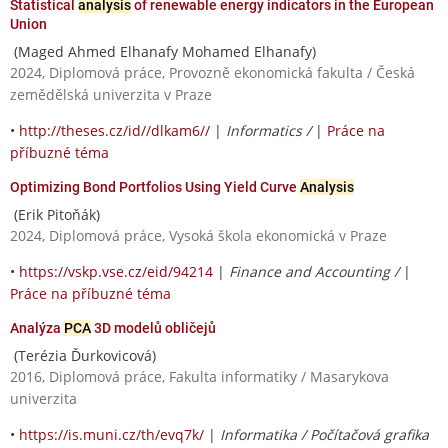
Statistical
analysis
of renewable energy indicators in the European
Union
(Maged Ahmed Elhanafy Mohamed Elhanafy)
2024, Diplomová práce, Provozně ekonomická fakulta / Česká
zemědělská univerzita v Praze
•
http://theses.cz/id//dlkam6//
|
Informatics /
|
Práce na
příbuzné téma
Optimizing Bond Portfolios Using Yield Curve
Analysis
(Erik Pitoňák)
2024, Diplomová práce, Vysoká škola ekonomická v Praze
•
https://vskp.vse.cz/eid/94214
|
Finance and Accounting /
|
Práce na příbuzné téma
Analýza
PCA
3D modelů obličejů
(Terézia Ďurkovicová)
2016, Diplomová práce, Fakulta informatiky / Masarykova
univerzita
•
https://is.muni.cz/th/evq7k/
|
Informatika / Počítačová grafika