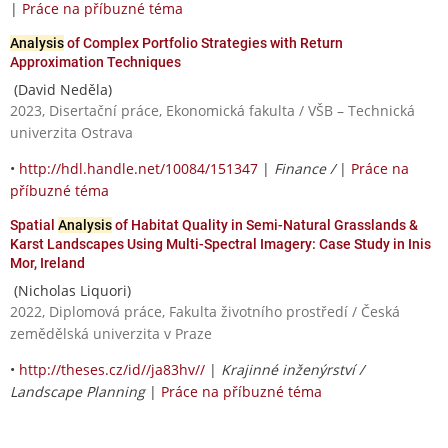
|
Práce na příbuzné téma
Analysis
of Complex Portfolio Strategies with Return
Approximation Techniques
(David Neděla)
2023, Disertační práce, Ekonomická fakulta / VŠB – Technická
univerzita Ostrava
•
http://hdl.handle.net/10084/151347
|
Finance /
|
Práce na
příbuzné téma
Spatial
Analysis
of Habitat Quality in Semi-Natural Grasslands &
Karst Landscapes Using Multi-Spectral Imagery: Case Study in Inis
Mor, Ireland
(Nicholas Liquori)
2022, Diplomová práce, Fakulta životního prostředí / Česká
zemědělská univerzita v Praze
•
http://theses.cz/id//ja83hv//
|
Krajinné inženýrství /
Landscape Planning
|
Práce na příbuzné téma