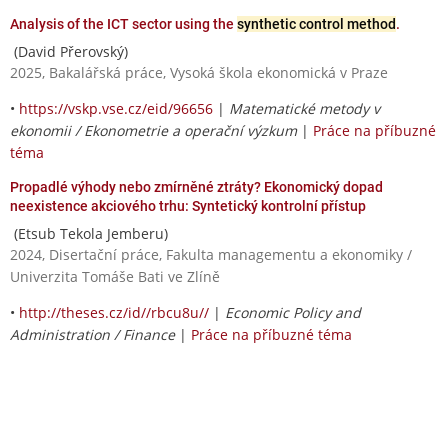
Analysis of the ICT sector using the
synthetic control method
.
(David Přerovský)
2025, Bakalářská práce, Vysoká škola ekonomická v Praze
•
https://vskp.vse.cz/eid/96656
|
Matematické metody v
ekonomii / Ekonometrie a operační výzkum
|
Práce na příbuzné
téma
Propadlé výhody nebo zmírněné ztráty? Ekonomický dopad
neexistence akciového trhu: Syntetický kontrolní přístup
(Etsub Tekola Jemberu)
2024, Disertační práce, Fakulta managementu a ekonomiky /
Univerzita Tomáše Bati ve Zlíně
•
http://theses.cz/id//rbcu8u//
|
Economic Policy and
Administration / Finance
|
Práce na příbuzné téma