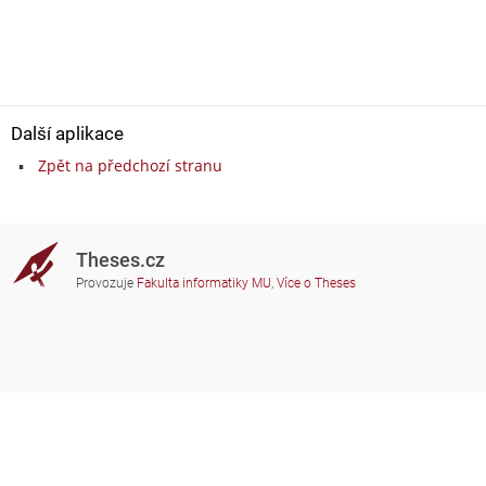
Další aplikace
Zpět na předchozí stranu
Theses.cz
Provozuje
Fakulta informatiky MU
,
Více o Theses
Potřebujete poradit?
Zapojené školy
theses@fi.muni.cz
Správci zapojených škol