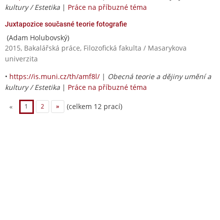
kultury / Estetika
|
Práce na příbuzné téma
Juxtapozice současné teorie fotografie
(Adam Holubovský)
2015, Bakalářská práce, Filozofická fakulta / Masarykova
univerzita
•
https://is.muni.cz/th/amf8l/
|
Obecná teorie a dějiny umění a
kultury / Estetika
|
Práce na příbuzné téma
(celkem 12 prací)
«
1
2
»