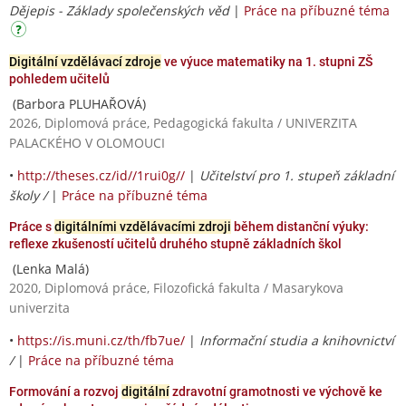
Dějepis - Základy společenských věd
|
Práce na příbuzné téma
Digitální vzdělávací zdroje
ve výuce matematiky na 1. stupni ZŠ
pohledem učitelů
(Barbora PLUHAŘOVÁ)
2026, Diplomová práce, Pedagogická fakulta / UNIVERZITA
PALACKÉHO V OLOMOUCI
•
http://theses.cz/id//1rui0g//
|
Učitelství pro 1. stupeň základní
školy /
|
Práce na příbuzné téma
Práce s
digitálními vzdělávacími zdroji
během distanční výuky:
reflexe zkušeností učitelů druhého stupně základních škol
(Lenka Malá)
2020, Diplomová práce, Filozofická fakulta / Masarykova
univerzita
•
https://is.muni.cz/th/fb7ue/
|
Informační studia a knihovnictví
/
|
Práce na příbuzné téma
Formování a rozvoj
digitální
zdravotní gramotnosti ve výchově ke