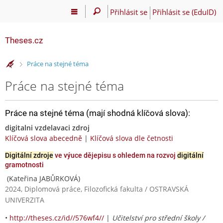
Přihlásit se
Přihlásit se (EduID)
Theses.cz
>
Práce na stejné téma
Práce na stejné téma
Práce na stejné téma (mají shodná klíčová slova):
digitalni vzdelavaci zdroj
Klíčová slova abecedně
|
Klíčová slova dle četnosti
Digitální zdroje
ve výuce dějepisu s ohledem na rozvoj
digitální
gramotnosti
(Kateřina JABŮRKOVÁ)
2024, Diplomová práce, Filozofická fakulta / OSTRAVSKÁ
UNIVERZITA
•
http://theses.cz/id//576wf4//
|
Učitelství pro střední školy /