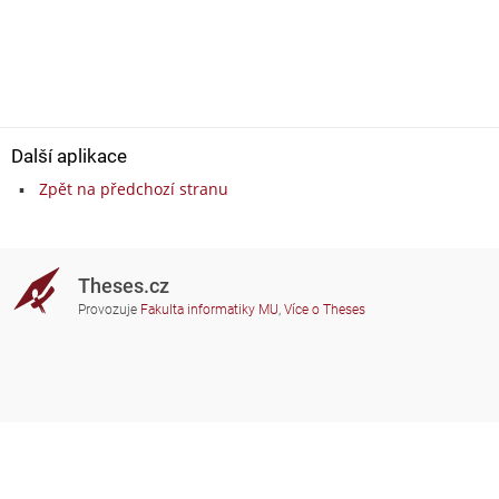
Další aplikace
Zpět na předchozí stranu
Theses.cz
Provozuje
Fakulta informatiky MU
,
Více o Theses
Potřebujete poradit?
Zapojené školy
theses@fi.muni.cz
Správci zapojených škol