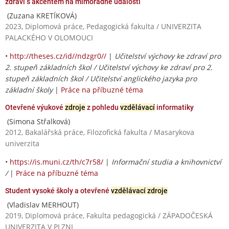
zdraví s akcentem na mimořádné události
(Zuzana KRETÍKOVÁ)
2023, Diplomová práce, Pedagogická fakulta / UNIVERZITA
PALACKÉHO V OLOMOUCI
•
http://theses.cz/id//ndzgr0//
|
Učitelství výchovy ke zdraví pro
2. stupeň základních škol / Učitelství výchovy ke zdraví pro 2.
stupeň základních škol / Učitelství anglického jazyka pro
základní školy
|
Práce na příbuzné téma
Otevřené výukové
zdroje
z pohledu
vzdělávací
informatiky
(Simona Střalková)
2012, Bakalářská práce, Filozofická fakulta / Masarykova
univerzita
•
https://is.muni.cz/th/c7r58/
|
Informační studia a knihovnictví
/
|
Práce na příbuzné téma
Student vysoké školy a otevřené
vzdělávací zdroje
(Vladislav MERHOUT)
2019, Diplomová práce, Fakulta pedagogická / ZÁPADOČESKÁ
UNIVERZITA V PLZNI