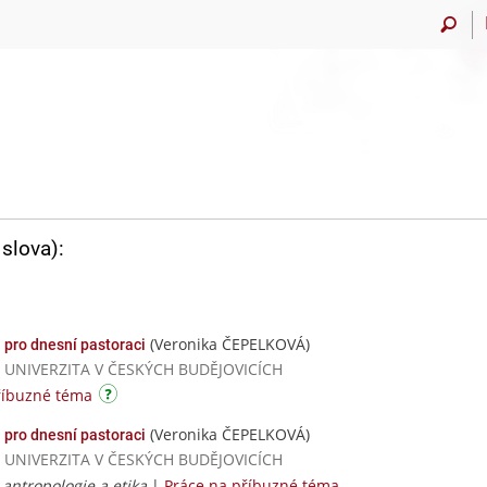
slova):
(Veronika ČEPELKOVÁ)
 pro dnesní pastoraci
SKÁ UNIVERZITA V ČESKÝCH BUDĚJOVICÍCH
říbuzné téma
(Veronika ČEPELKOVÁ)
 pro dnesní pastoraci
SKÁ UNIVERZITA V ČESKÝCH BUDĚJOVICÍCH
 antropologie a etika
|
Práce na příbuzné téma