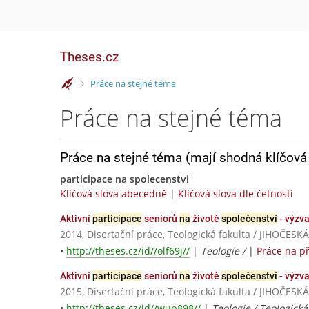
Theses.cz
>
Práce na stejné téma
Práce na stejné téma
Práce na stejné téma (mají shodná klíčová 
participace na spolecenstvi
Klíčová slova abecedně
|
Klíčová slova dle četnosti
Aktivní
participace
seniorů
na
životě
společenství
- výzva
2014, Disertační práce, Teologická fakulta / JIHOČE
•
http://theses.cz/id//olf69j//
|
Teologie /
|
Práce na p
Aktivní
participace
seniorů
na
životě
společenství
- výzva
2015, Disertační práce, Teologická fakulta / JIHOČE
•
http://theses.cz/id//wup898//
|
Teologie / Teologická