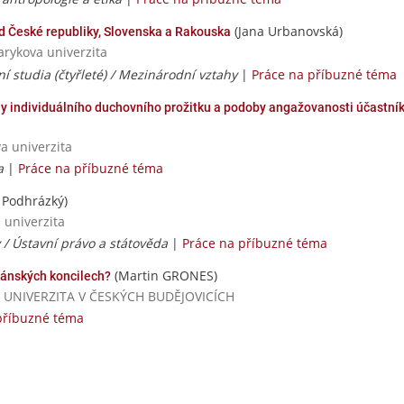
(Jana Urbanovská)
d České republiky, Slovenska a Rakouska
sarykova univerzita
ní studia (čtyřleté) / Mezinárodní vztahy
|
Práce na příbuzné téma
y individuálního duchovního prožitku a podoby angažovanosti účastní
va univerzita
a
|
Práce na příbuzné téma
 Podhrázký)
 univerzita
 / Ústavní právo a státověda
|
Práce na příbuzné téma
(Martin GRONES)
kánských koncilech?
SKÁ UNIVERZITA V ČESKÝCH BUDĚJOVICÍCH
příbuzné téma