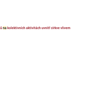
ků
na
kolektivních aktivitách uvnitř církve vlivem