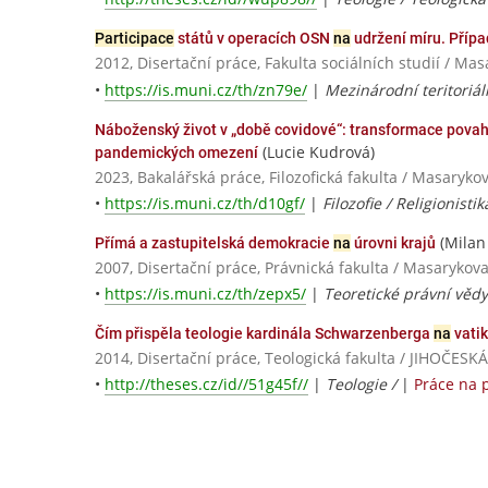
Participace
států v operacích OSN
na
udržení míru. Přípa
2012, Disertační práce, Fakulta sociálních studií / Ma
•
https://is.muni.cz/th/zn79e/
|
Mezinárodní teritoriál
Náboženský život v „době covidové“: transformace povah
(Lucie Kudrová)
pandemických omezení
2023, Bakalářská práce, Filozofická fakulta / Masaryko
•
https://is.muni.cz/th/d10gf/
|
Filozofie / Religionistik
(Milan
Přímá a zastupitelská demokracie
na
úrovni krajů
2007, Disertační práce, Právnická fakulta / Masarykova
•
https://is.muni.cz/th/zepx5/
|
Teoretické právní vědy
Čím přispěla teologie kardinála Schwarzenberga
na
vati
2014, Disertační práce, Teologická fakulta / JIHOČE
•
http://theses.cz/id//51g45f//
|
Teologie /
|
Práce na 