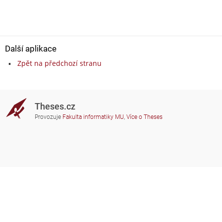
Další aplikace
Zpět na předchozí stranu
Theses.cz
Provozuje
Fakulta informatiky MU
,
Více o Theses
Potřebujete poradit?
Zapojené školy
theses@fi.muni.cz
Správci zapojených škol
Nápověda
Soukromí