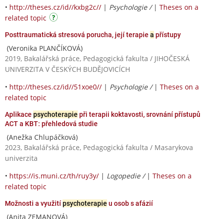
•
http://theses.cz/id//kxbg2c//
|
Psychologie /
|
Theses on a
related topic
Posttraumatická stresová porucha, její terapie
a
přístupy
(Veronika PLANČÍKOVÁ)
2019, Bakalářská práce, Pedagogická fakulta / JIHOČESKÁ
UNIVERZITA V ČESKÝCH BUDĚJOVICÍCH
•
http://theses.cz/id//51xoe0//
|
Psychologie /
|
Theses on a
related topic
Aplikace
psychoterapie
při terapii koktavosti, srovnání přístupů
ACT a KBT: přehledová studie
(Anežka Chlupáčková)
2023, Bakalářská práce, Pedagogická fakulta / Masarykova
univerzita
•
https://is.muni.cz/th/ruy3y/
|
Logopedie /
|
Theses on a
related topic
Možnosti a využití
psychoterapie
u osob s afázií
(Anita ZEMANOVÁ)