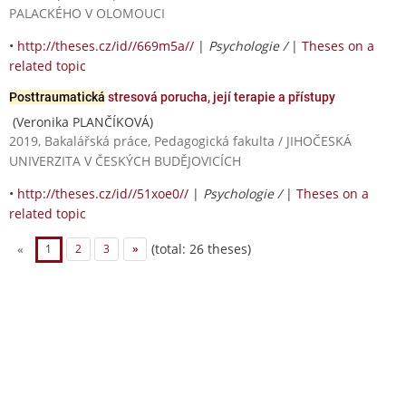
PALACKÉHO V OLOMOUCI
•
http://theses.cz/id//669m5a//
|
Psychologie /
|
Theses on a
related topic
Posttraumatická
stresová porucha, její terapie a přístupy
(Veronika PLANČÍKOVÁ)
2019, Bakalářská práce, Pedagogická fakulta / JIHOČESKÁ
UNIVERZITA V ČESKÝCH BUDĚJOVICÍCH
•
http://theses.cz/id//51xoe0//
|
Psychologie /
|
Theses on a
related topic
(total: 26 theses)
«
1
2
3
»