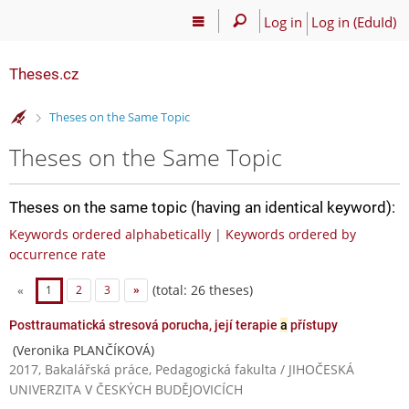
Log in
Log in (EduId)
Theses.cz
>
Theses on the Same Topic
Theses on the Same Topic
Theses on the same topic (having an identical keyword):
Keywords ordered alphabetically
|
Keywords ordered by
occurrence rate
(total: 26 theses)
«
1
2
3
»
Posttraumatická stresová porucha, její terapie
a
přístupy
(Veronika PLANČÍKOVÁ)
2017, Bakalářská práce, Pedagogická fakulta / JIHOČESKÁ
UNIVERZITA V ČESKÝCH BUDĚJOVICÍCH