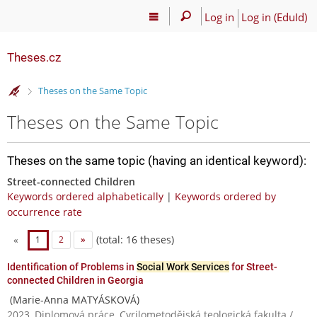
Log in
Log in (EduId)
Theses.cz
>
Theses on the Same Topic
Theses on the Same Topic
Theses on the same topic (having an identical keyword):
Street-connected Children
Keywords ordered alphabetically
|
Keywords ordered by
occurrence rate
(total: 16 theses)
«
1
2
»
Identification of Problems in
Social Work Services
for Street-
connected Children in Georgia
(Marie-Anna MATYÁSKOVÁ)
2023, Diplomová práce, Cyrilometodějská teologická fakulta /