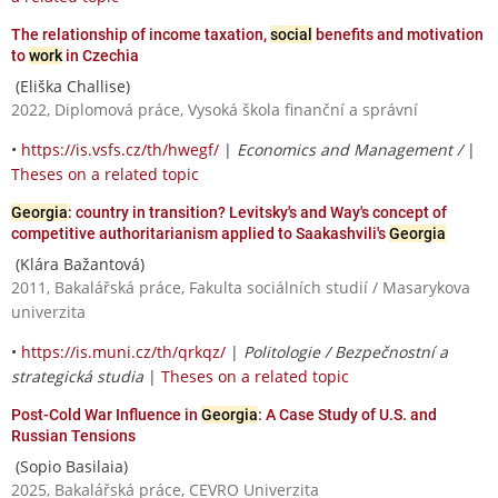
The relationship of income taxation,
social
benefits and motivation
to
work
in Czechia
(Eliška Challise)
2022, Diplomová práce, Vysoká škola finanční a správní
•
https://is.vsfs.cz/th/hwegf/
|
Economics and Management /
|
Theses on a related topic
Georgia
: country in transition? Levitsky's and Way's concept of
competitive authoritarianism applied to Saakashvili's
Georgia
(Klára Bažantová)
2011, Bakalářská práce, Fakulta sociálních studií / Masarykova
univerzita
•
https://is.muni.cz/th/qrkqz/
|
Politologie / Bezpečnostní a
strategická studia
|
Theses on a related topic
Post-Cold War Influence in
Georgia
: A Case Study of U.S. and
Russian Tensions
(Sopio Basilaia)
2025, Bakalářská práce, CEVRO Univerzita