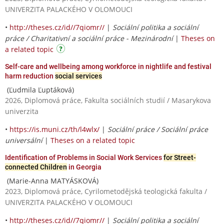
UNIVERZITA PALACKÉHO V OLOMOUCI
•
http://theses.cz/id//7qiomr//
|
Sociální politika a sociální
práce / Charitativní a sociální práce - Mezinárodní
|
Theses on
a related topic
Self-care and wellbeing among workforce in nightlife and festival
harm reduction
social services
(Ľudmila Ľuptáková)
2026, Diplomová práce, Fakulta sociálních studií / Masarykova
univerzita
•
https://is.muni.cz/th/l4wlx/
|
Sociální práce / Sociální práce
universální
|
Theses on a related topic
Identification of Problems in Social Work Services
for Street-
connected Children
in Georgia
(Marie-Anna MATYÁSKOVÁ)
2023, Diplomová práce, Cyrilometodějská teologická fakulta /
UNIVERZITA PALACKÉHO V OLOMOUCI
•
http://theses.cz/id//7qiomr//
|
Sociální politika a sociální