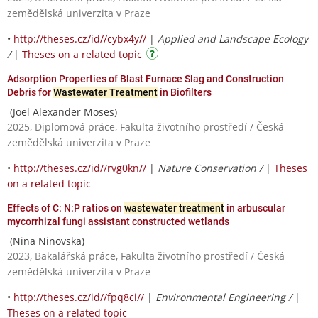
zemědělská univerzita v Praze
•
http://theses.cz/id//cybx4y//
|
Applied and Landscape Ecology
/
|
Theses on a related topic
Adsorption Properties of Blast Furnace Slag and Construction
Debris for
Wastewater Treatment
in Biofilters
(Joel Alexander Moses)
2025, Diplomová práce, Fakulta životního prostředí / Česká
zemědělská univerzita v Praze
•
http://theses.cz/id//rvg0kn//
|
Nature Conservation /
|
Theses
on a related topic
Effects of C: N:P ratios on
wastewater treatment
in arbuscular
mycorrhizal fungi assistant constructed wetlands
(Nina Ninovska)
2023, Bakalářská práce, Fakulta životního prostředí / Česká
zemědělská univerzita v Praze
•
http://theses.cz/id//fpq8ci//
|
Environmental Engineering /
|
Theses on a related topic