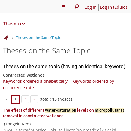
Log in
Log in (EduId)
Theses.cz
>
Theses on the Same Topic
Theses on the Same Topic
Theses on the same topic (having an identical keyword):
Contracted wetlands
Keywords ordered alphabetically
|
Keywords ordered by
occurrence rate
(total: 15 theses)
«
1
2
»
The effect of different
water-saturation
levels on
micropollutants
removal in constructed wetlands
(Tongxin Ren)
2024, Disertační práce, Fakulta životního prostředí / Česká