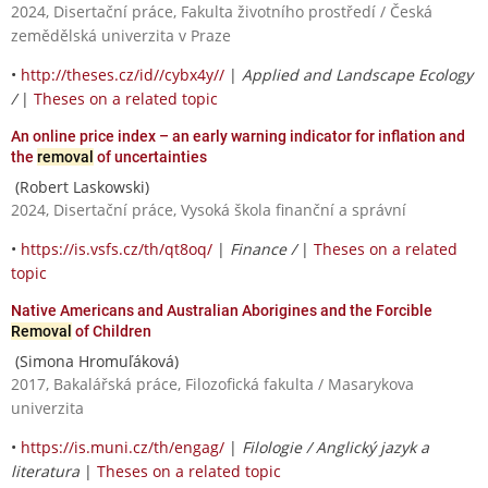
2024, Disertační práce, Fakulta životního prostředí / Česká
zemědělská univerzita v Praze
•
http://theses.cz/id//cybx4y//
|
Applied and Landscape Ecology
/
|
Theses on a related topic
An online price index – an early warning indicator for inflation and
the
removal
of uncertainties
(Robert Laskowski)
2024, Disertační práce, Vysoká škola finanční a správní
•
https://is.vsfs.cz/th/qt8oq/
|
Finance /
|
Theses on a related
topic
Native Americans and Australian Aborigines and the Forcible
Removal
of Children
(Simona Hromuľáková)
2017, Bakalářská práce, Filozofická fakulta / Masarykova
univerzita
•
https://is.muni.cz/th/engag/
|
Filologie / Anglický jazyk a
literatura
|
Theses on a related topic