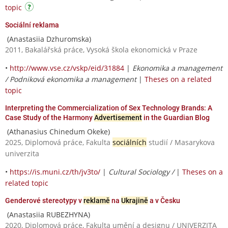
topic
Sociální reklama
(Anastasiia Dzhuromska)
2011, Bakalářská práce, Vysoká škola ekonomická v Praze
•
http://www.vse.cz/vskp/eid/31884
|
Ekonomika a management
/ Podniková ekonomika a management
|
Theses on a related
topic
Interpreting the Commercialization of Sex Technology Brands: A
Case Study of the Harmony
Advertisement
in the Guardian Blog
(Athanasius Chinedum Okeke)
2025, Diplomová práce, Fakulta
sociálních
studií / Masarykova
univerzita
•
https://is.muni.cz/th/jv3to/
|
Cultural Sociology /
|
Theses on a
related topic
Genderové stereotypy v
reklamě
na
Ukrajině
a v Česku
(Anastasiia RUBEZHYNA)
2020, Diplomová práce, Fakulta umění a designu / UNIVERZITA