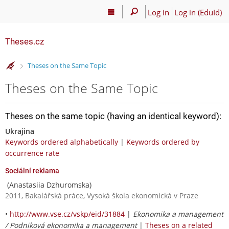
Log in
Log in (EduId)
Theses.cz
>
Theses on the Same Topic
Theses on the Same Topic
Theses on the same topic (having an identical keyword):
Ukrajina
Keywords ordered alphabetically
|
Keywords ordered by
occurrence rate
Sociální reklama
(Anastasiia Dzhuromska)
2011, Bakalářská práce, Vysoká škola ekonomická v Praze
•
http://www.vse.cz/vskp/eid/31884
|
Ekonomika a management
/ Podniková ekonomika a management
|
Theses on a related