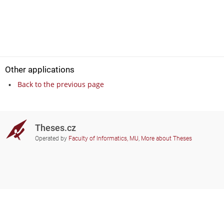
Other applications
Back to the previous page
Theses.cz
Operated by
Faculty of Informatics, MU
,
More about Theses
Do you need help?
Participating schools
theses@fi.muni.cz
Administrators of educational
institutions involved