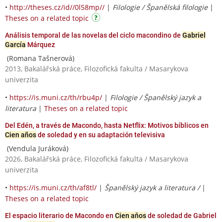
•
http://theses.cz/id//0l58mp//
|
Filologie / Španělská filologie
|
Theses on a related topic
Análisis temporal de las novelas del ciclo macondino de
Gabriel
García
Márquez
(Romana Tašnerová)
2013, Bakalářská práce, Filozofická fakulta / Masarykova
univerzita
•
https://is.muni.cz/th/rbu4p/
|
Filologie / Španělský jazyk a
literatura
|
Theses on a related topic
Del Edén, a través de Macondo, hasta Netflix: Motivos bíblicos en
Cien años
de soledad y en su adaptación televisiva
(Vendula Juráková)
2026, Bakalářská práce, Filozofická fakulta / Masarykova
univerzita
•
https://is.muni.cz/th/af8tl/
|
Španělský jazyk a literatura /
|
Theses on a related topic
El espacio literario de Macondo en
Cien aňos
de soledad de Gabriel