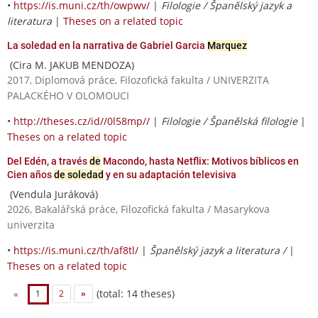
•
https://is.muni.cz/th/owpwv/
|
Filologie / Španělský jazyk a
literatura
|
Theses on a related topic
La soledad en la narrativa de Gabriel Garcia
Marquez
(Cira M. JAKUB MENDOZA)
2017, Diplomová práce, Filozofická fakulta / UNIVERZITA
PALACKÉHO V OLOMOUCI
•
http://theses.cz/id//0l58mp//
|
Filologie / Španělská filologie
|
Theses on a related topic
Del Edén, a través
de
Macondo, hasta Netflix: Motivos bíblicos en
Cien años
de soledad
y en su adaptación televisiva
(Vendula Juráková)
2026, Bakalářská práce, Filozofická fakulta / Masarykova
univerzita
•
https://is.muni.cz/th/af8tl/
|
Španělský jazyk a literatura /
|
Theses on a related topic
(total: 14 theses)
«
1
2
»