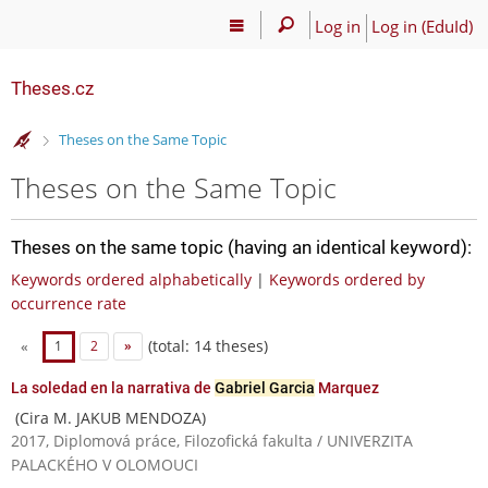
Log in
Log in (EduId)
Theses.cz
>
Theses on the Same Topic
Theses on the Same Topic
Theses on the same topic (having an identical keyword):
Keywords ordered alphabetically
|
Keywords ordered by
occurrence rate
(total: 14 theses)
«
1
2
»
La soledad en la narrativa de
Gabriel Garcia
Marquez
(Cira M. JAKUB MENDOZA)
2017, Diplomová práce, Filozofická fakulta / UNIVERZITA
PALACKÉHO V OLOMOUCI