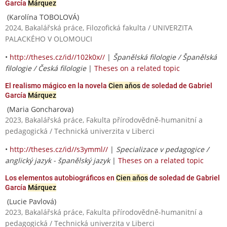
García
Márquez
(Karolína TOBOLOVÁ)
2024, Bakalářská práce, Filozofická fakulta / UNIVERZITA
PALACKÉHO V OLOMOUCI
•
http://theses.cz/id//102k0x//
|
Španělská filologie / Španělská
filologie / Česká filologie
|
Theses on a related topic
El realismo mágico en la novela
Cien aňos
de soledad de Gabriel
García
Márquez
(Maria Goncharova)
2023, Bakalářská práce, Fakulta přírodovědně-humanitní a
pedagogická / Technická univerzita v Liberci
•
http://theses.cz/id//s3ymml//
|
Specializace v pedagogice /
anglický jazyk - španělský jazyk
|
Theses on a related topic
Los elementos autobiográficos en
Cien aňos
de soledad de Gabriel
García
Márquez
(Lucie Pavlová)
2023, Bakalářská práce, Fakulta přírodovědně-humanitní a
pedagogická / Technická univerzita v Liberci