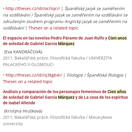
•
http://theses.cz/id//oci5qr//
|
Španělský jazyk se zaměřením
na vzdělávání / Španělský jazyk se zaměřením na vzdělávání se
sdruženým studiem programu Anglický jazyk se zaměřením na
vzdělávání
|
Theses on a related topic
El espacio en las novelas Pedro Páramo de Juan Rulfo y
Cien anos
de soledad de Gabriel García
Márquez
(Eva KANDRÁČOVÁ)
2011, Bakalářská práce, Filozofická fakulta / UNIVERZITA
PALACKÉHO V OLOMOUCI
•
http://theses.cz/id//q3kgb4//
|
Filologie / Španělská filologie
|
Theses on a related topic
Análisis y comparación de los personajes femeninos de
Cien años
de soledad de Gabriel García
Márquez
y de La casa de los espíritus
de Isabel Allende
(Kristýna Hrušková)
2011, Bakalářská práce, Filozofická fakulta / Masarykova
univerzita