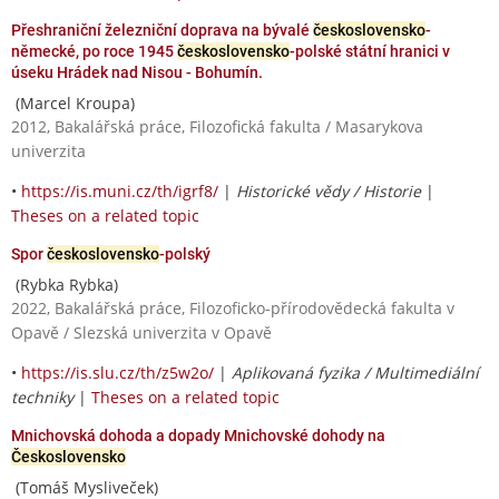
Přeshraniční železniční doprava na bývalé
československo
-
německé, po roce 1945
československo
-polské státní hranici v
úseku Hrádek nad Nisou - Bohumín.
(Marcel Kroupa)
2012, Bakalářská práce, Filozofická fakulta / Masarykova
univerzita
•
https://is.muni.cz/th/igrf8/
|
Historické vědy / Historie
|
Theses on a related topic
Spor
československo
-polský
(Rybka Rybka)
2022, Bakalářská práce, Filozoficko-přírodovědecká fakulta v
Opavě / Slezská univerzita v Opavě
•
https://is.slu.cz/th/z5w2o/
|
Aplikovaná fyzika / Multimediální
techniky
|
Theses on a related topic
Mnichovská dohoda a dopady Mnichovské dohody na
Československo
(Tomáš Mysliveček)