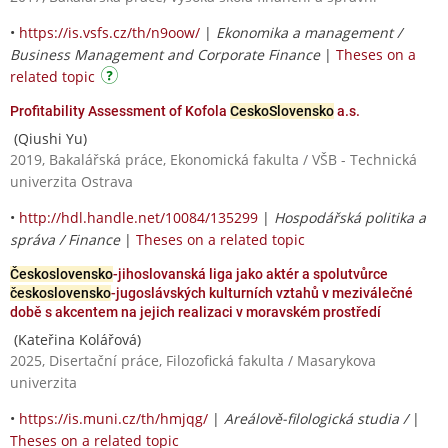
•
https://is.vsfs.cz/th/n9oow/
|
Ekonomika a management /
Business Management and Corporate Finance
|
Theses on a
related topic
Profitability Assessment of Kofola
CeskoSlovensko
a.s.
(Qiushi Yu)
2019, Bakalářská práce, Ekonomická fakulta / VŠB - Technická
univerzita Ostrava
•
http://hdl.handle.net/10084/135299
|
Hospodářská politika a
správa / Finance
|
Theses on a related topic
Československo
-jihoslovanská liga jako aktér a spolutvůrce
československo
-jugoslávských kulturních vztahů v meziválečné
době s akcentem na jejich realizaci v moravském prostředí
(Kateřina Kolářová)
2025, Disertační práce, Filozofická fakulta / Masarykova
univerzita
•
https://is.muni.cz/th/hmjqg/
|
Areálově-filologická studia /
|
Theses on a related topic