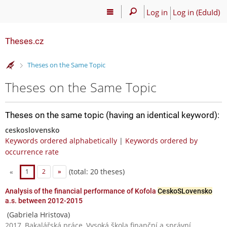
Log in
Log in (EduId)
Theses.cz
>
Theses on the Same Topic
Theses on the Same Topic
Theses on the same topic (having an identical keyword):
ceskoslovensko
Keywords ordered alphabetically
|
Keywords ordered by
occurrence rate
(total: 20 theses)
«
1
2
»
Analysis of the financial performance of Kofola
CeskoSLovensko
a.s. between 2012-2015
(Gabriela Hristova)
2017, Bakalářská práce, Vysoká škola finanční a správní