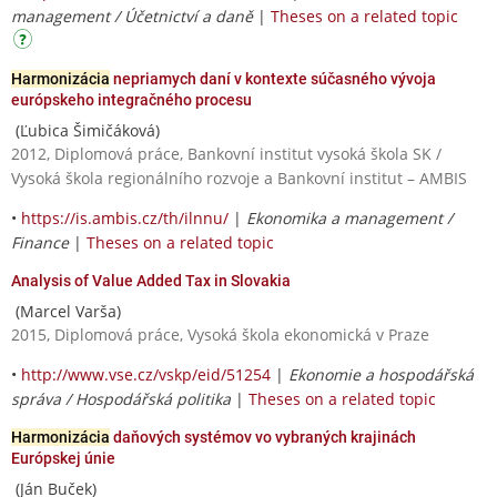
management / Účetnictví a daně
|
Theses on a related topic
Harmonizácia
nepriamych daní v kontexte súčasného vývoja
európskeho integračného procesu
(Ľubica Šimičáková)
2012, Diplomová práce, Bankovní institut vysoká škola SK /
Vysoká škola regionálního rozvoje a Bankovní institut – AMBIS
•
https://is.ambis.cz/th/ilnnu/
|
Ekonomika a management /
Finance
|
Theses on a related topic
Analysis of Value Added Tax in Slovakia
(Marcel Varša)
2015, Diplomová práce, Vysoká škola ekonomická v Praze
•
http://www.vse.cz/vskp/eid/51254
|
Ekonomie a hospodářská
správa / Hospodářská politika
|
Theses on a related topic
Harmonizácia
daňových systémov vo vybraných krajinách
Európskej únie
(Ján Buček)