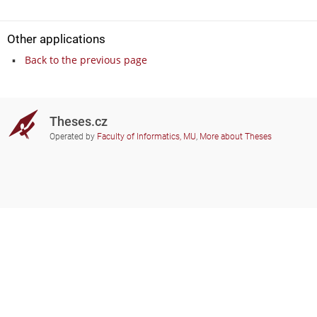
Other applications
Back to the previous page
Theses.cz
Operated by
Faculty of Informatics, MU
,
More about Theses
Do you need help?
Participating schools
theses@fi.muni.cz
Administrators of educational
institutions involved
Help
Privacy
Frequently asked questions
Accessibility