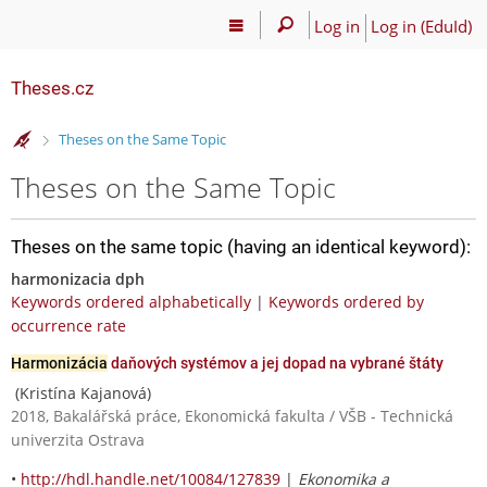
Log in
Log in (EduId)
Theses.cz
>
Theses on the Same Topic
Theses on the Same Topic
Theses on the same topic (having an identical keyword):
harmonizacia dph
Keywords ordered alphabetically
|
Keywords ordered by
occurrence rate
Harmonizácia
daňových systémov a jej dopad na vybrané štáty
(Kristína Kajanová)
2018, Bakalářská práce, Ekonomická fakulta / VŠB - Technická
univerzita Ostrava
•
http://hdl.handle.net/10084/127839
|
Ekonomika a