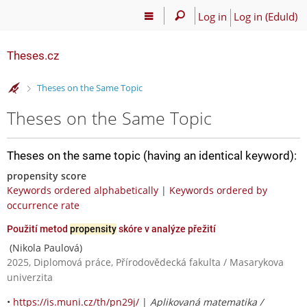
Log in
Log in (EduId)
Theses.cz
>
Theses on the Same Topic
Theses on the Same Topic
Theses on the same topic (having an identical keyword):
propensity score
Keywords ordered alphabetically
|
Keywords ordered by
occurrence rate
Použití metod
propensity
skóre v analýze přežití
(Nikola Paulová)
2025, Diplomová práce, Přírodovědecká fakulta / Masarykova
univerzita
•
https://is.muni.cz/th/pn29j/
|
Aplikovaná matematika /