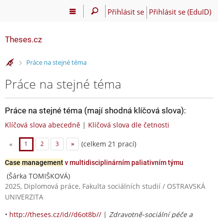
Přihlásit se
Přihlásit se (EduID)
Theses.cz
>
Práce na stejné téma
Práce na stejné téma
Práce na stejné téma (mají shodná klíčová slova):
Klíčová slova abecedně
|
Klíčová slova dle četnosti
(celkem 21 prací)
«
1
2
3
»
Case management
v multidisciplinárním paliativním týmu
(Šárka TOMIŠKOVÁ)
2025, Diplomová práce, Fakulta sociálních studií / OSTRAVSKÁ
UNIVERZITA
•
http://theses.cz/id//d6ot8b//
|
Zdravotně-sociální péče a