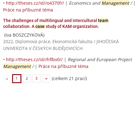
•
http://theses.cz/id//o4370f//
|
Economics and
Management
/
|
Práce na příbuzné téma
The challenges of multilingual and intercultural
team
collaboration. A
case
study of KAM organization.
(Iva BOSZCZYKOVÁ)
2022, Diplomová práce, Ekonomická fakulta / JIHOČESKÁ
UNIVERZITA V ČESKÝCH BUDĚJOVICÍCH
•
http://theses.cz/id//hflbv0//
|
Regional and European Project
Management
/
|
Práce na příbuzné téma
(celkem 21 prací)
«
1
2
3
»