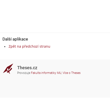
Další aplikace
Zpět na předchozí stranu
Theses.cz
Provozuje
Fakulta informatiky MU
,
Více o Theses
Potřebujete poradit?
Zapojené školy
theses@fi.muni.cz
Správci zapojených škol