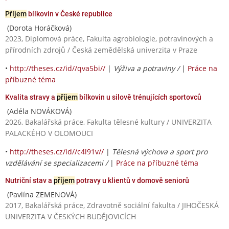
Příjem
bílkovin v České republice
(Dorota Horáčková)
2023, Diplomová práce, Fakulta agrobiologie, potravinových a
přírodních zdrojů / Česká zemědělská univerzita v Praze
•
http://theses.cz/id//qva5bi//
|
Výživa a potraviny /
|
Práce na
příbuzné téma
Kvalita stravy a
příjem
bílkovin u silově trénujících sportovců
(Adéla NOVÁKOVÁ)
2026, Bakalářská práce, Fakulta tělesné kultury / UNIVERZITA
PALACKÉHO V OLOMOUCI
•
http://theses.cz/id//c4l91v//
|
Tělesná výchova a sport pro
vzdělávání se specializacemi /
|
Práce na příbuzné téma
Nutriční stav a
příjem
potravy u klientů v domově seniorů
(Pavlína ZEMENOVÁ)
2017, Bakalářská práce, Zdravotně sociální fakulta / JIHOČESKÁ
UNIVERZITA V ČESKÝCH BUDĚJOVICÍCH