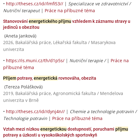
•
http://theses.cz/id//lmfi53//
|
Specializace ve zdravotnictví /
Nutriční terapeut
|
Práce na příbuzné téma
Stanovování
energetického příjmu
vzhledem k záznamu stravy u
jedinců s obezitou
(Aneta Janková)
2026, Bakalářská práce, Lékařská fakulta / Masarykova
univerzita
•
https://is.muni.cz/th/d1p5s/
|
Nutriční terapie /
|
Práce na
příbuzné téma
Příjem
potravy,
energetická
rovnováha, obezita
(Tereza Polášková)
2019, Bakalářská práce, Agronomická fakulta / Mendelova
univerzita v Brně
•
http://theses.cz/id//dynj4n//
|
Chemie a technologie potravin /
Technologie potravin
|
Práce na příbuzné téma
Vztah mezi nízkou
energetickou
dostupností, poruchami
příjmu
potravy a úzkosti u vysokoškolských sportovkyň