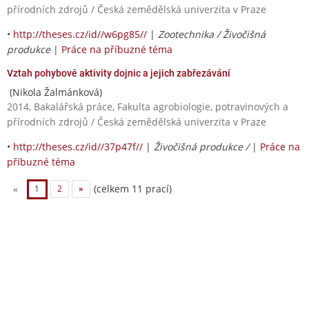
přírodních zdrojů / Česká zemědělská univerzita v Praze
•
http://theses.cz/id//w6pg85//
|
Zootechnika / Živočišná
produkce
|
Práce na příbuzné téma
Vztah pohybové aktivity dojnic a jejich zabřezávání
(Nikola Žalmánková)
2014, Bakalářská práce, Fakulta agrobiologie, potravinových a
přírodních zdrojů / Česká zemědělská univerzita v Praze
•
http://theses.cz/id//37p47f//
|
Živočišná produkce /
|
Práce na
příbuzné téma
(celkem 11 prací)
«
1
2
»