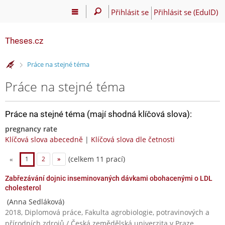
Přihlásit se
Přihlásit se (EduID)
Theses.cz
>
Práce na stejné téma
Práce na stejné téma
Práce na stejné téma (mají shodná klíčová slova):
pregnancy rate
Klíčová slova abecedně
|
Klíčová slova dle četnosti
(celkem 11 prací)
«
1
2
»
Zabřezávání dojnic inseminovaných dávkami obohacenými o LDL
cholesterol
(Anna Sedláková)
2018, Diplomová práce, Fakulta agrobiologie, potravinových a
přírodních zdrojů / Česká zemědělská univerzita v Praze