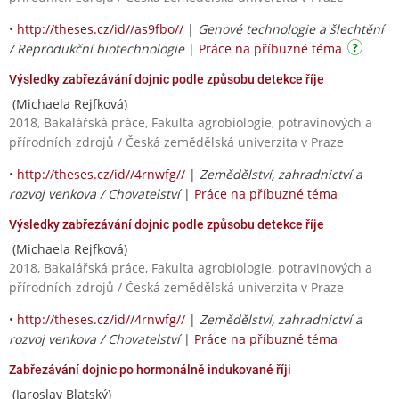
•
http://theses.cz/id//as9fbo//
|
Genové technologie a šlechtění
/ Reprodukční biotechnologie
|
Práce na příbuzné téma
Výsledky zabřezávání dojnic podle způsobu detekce říje
(Michaela Rejfková)
2018, Bakalářská práce, Fakulta agrobiologie, potravinových a
přírodních zdrojů / Česká zemědělská univerzita v Praze
•
http://theses.cz/id//4rnwfg//
|
Zemědělství, zahradnictví a
rozvoj venkova / Chovatelství
|
Práce na příbuzné téma
Výsledky zabřezávání dojnic podle způsobu detekce říje
(Michaela Rejfková)
2018, Bakalářská práce, Fakulta agrobiologie, potravinových a
přírodních zdrojů / Česká zemědělská univerzita v Praze
•
http://theses.cz/id//4rnwfg//
|
Zemědělství, zahradnictví a
rozvoj venkova / Chovatelství
|
Práce na příbuzné téma
Zabřezávání dojnic po hormonálně indukované říji
(Jaroslav Blatský)