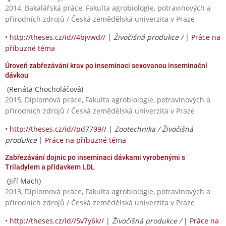
2014, Bakalářská práce, Fakulta agrobiologie, potravinových a
přírodních zdrojů / Česká zemědělská univerzita v Praze
•
http://theses.cz/id//4bjvwd//
|
Živočišná produkce /
|
Práce na
příbuzné téma
Úroveň zabřezávání krav po inseminaci sexovanou inseminační
dávkou
(Renáta Chocholáčová)
2015, Diplomová práce, Fakulta agrobiologie, potravinových a
přírodních zdrojů / Česká zemědělská univerzita v Praze
•
http://theses.cz/id//pd7799//
|
Zootechnika / Živočišná
produkce
|
Práce na příbuzné téma
Zabřezávání dojnic po inseminaci dávkami vyrobenými s
Triladylem a přídavkem LDL
(Jiří Mach)
2013, Diplomová práce, Fakulta agrobiologie, potravinových a
přírodních zdrojů / Česká zemědělská univerzita v Praze
•
http://theses.cz/id//5v7y6k//
|
Živočišná produkce /
|
Práce na