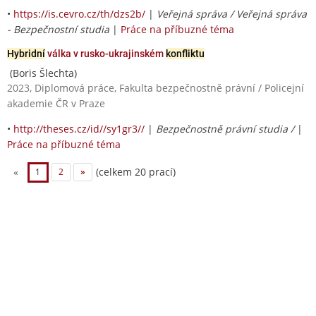
•
https://is.cevro.cz/th/dzs2b/
|
Veřejná správa / Veřejná správa
- Bezpečnostní studia
|
Práce na příbuzné téma
Hybridní
válka v rusko-ukrajinském
konfliktu
(Boris Šlechta)
2023, Diplomová práce, Fakulta bezpečnostně právní / Policejní
akademie ČR v Praze
•
http://theses.cz/id//sy1gr3//
|
Bezpečnostně právní studia /
|
Práce na příbuzné téma
(celkem 20 prací)
«
1
2
»