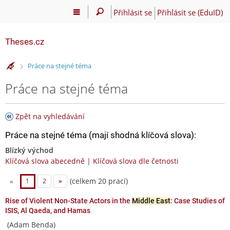
Přihlásit se
Přihlásit se (EduID)
Theses.cz
>
Práce na stejné téma
Práce na stejné téma
Zpět na vyhledávání
Práce na stejné téma (mají shodná klíčová slova):
Blízký východ
Klíčová slova abecedně
|
Klíčová slova dle četnosti
(celkem 20 prací)
«
1
2
»
Rise of Violent Non-State Actors in the
Middle East
: Case Studies of
ISIS, Al Qaeda, and Hamas
(Adam Benda)