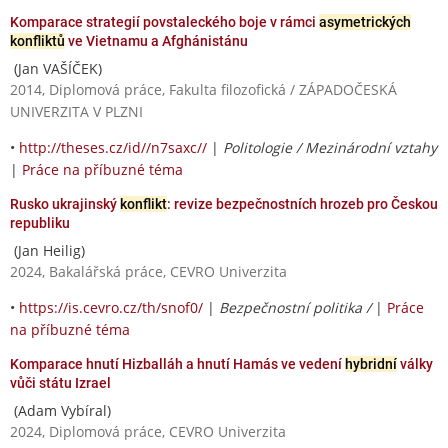
Komparace strategií povstaleckého boje v rámci
asymetrických
konfliktů
ve Vietnamu a Afghánistánu
(Jan VAŠÍČEK)
2014, Diplomová práce, Fakulta filozofická / ZÁPADOČESKÁ
UNIVERZITA V PLZNI
•
http://theses.cz/id//n7saxc//
|
Politologie / Mezinárodní vztahy
|
Práce na příbuzné téma
Rusko ukrajinský
konflikt
: revize bezpečnostních hrozeb pro Českou
republiku
(Jan Heilig)
2024, Bakalářská práce, CEVRO Univerzita
•
https://is.cevro.cz/th/snof0/
|
Bezpečnostní politika /
|
Práce
na příbuzné téma
Komparace hnutí Hizballáh a hnutí Hamás ve vedení
hybridní
války
vůči státu Izrael
(Adam Vybíral)
2024, Diplomová práce, CEVRO Univerzita