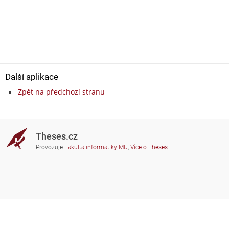
Další aplikace
Zpět na předchozí stranu
Theses.cz
Provozuje
Fakulta informatiky MU
,
Více o Theses
Potřebujete poradit?
Zapojené školy
theses@fi.muni.cz
Správci zapojených škol