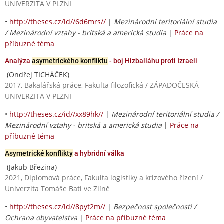
UNIVERZITA V PLZNI
•
http://theses.cz/id//6d6mrs//
|
Mezinárodní teritoriální studia
/ Mezinárodní vztahy - britská a americká studia
|
Práce na
příbuzné téma
Analýza
asymetrického konfliktu
- boj Hizballáhu proti Izraeli
(Ondřej TICHÁČEK)
2017, Bakalářská práce, Fakulta filozofická / ZÁPADOČESKÁ
UNIVERZITA V PLZNI
•
http://theses.cz/id//xx89hk//
|
Mezinárodní teritoriální studia /
Mezinárodní vztahy - britská a americká studia
|
Práce na
příbuzné téma
Asymetrické konflikty
a hybridní válka
(Jakub Březina)
2021, Diplomová práce, Fakulta logistiky a krizového řízení /
Univerzita Tomáše Bati ve Zlíně
•
http://theses.cz/id//8pyt2m//
|
Bezpečnost společnosti /
Ochrana obyvatelstva
|
Práce na příbuzné téma