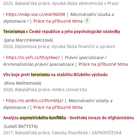
2025, Bakalářská práce, Vysoká škola ekonomická v Praze
•
https://vskp.vse.cz/eid/96090
|
Mezinárodní studia a
diplomacie /
|
Práce na příbuzné téma
Terorismus
v České republice a jeho psychologické následky
(Jana Marcinkiewiczová)
2020, Diplomová práce, Vysoká škola finanční a správní
•
https://is.vsfs.cz/th/yzkwz/
|
Právní specializace /
Kriminalisticko právní specializace
|
Práce na příbuzné téma
Vliv boje proti
terorismu
na stabilitu Blízkého východu
(Rina Melhemová)
2026, Bakalářská práce, Ambis Univerzita
•
https://is.ambis.cz/th/n60jz/
|
Mezinárodní vztahy a
diplomacie /
|
Práce na příbuzné téma
Analýza
asymetrického konfliktu
- Sovětská invaze do Afghánistánu
(Lukáš BATYSTA)
2017, Bakalářská práce, Fakulta filozofická / ZÁPADOČESKÁ