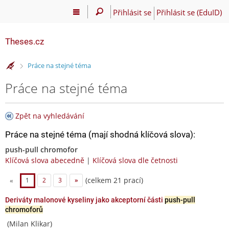
Přihlásit se
Přihlásit se (EduID)
Theses.cz
>
Práce na stejné téma
Práce na stejné téma
Zpět na vyhledávání
Práce na stejné téma (mají shodná klíčová slova):
push-pull chromofor
Klíčová slova abecedně
|
Klíčová slova dle četnosti
(celkem 21 prací)
«
1
2
3
»
Deriváty malonové kyseliny jako akceptorní části
push-pull
chromoforů
(Milan Klikar)