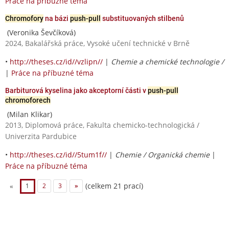
Práce na příbuzné téma
Chromofory
na bázi
push-pull
substituovaných stilbenů
(Veronika Ševčíková)
2024, Bakalářská práce, Vysoké učení technické v Brně
•
http://theses.cz/id//vzlipn//
|
Chemie a chemické technologie /
|
Práce na příbuzné téma
Barbiturová kyselina jako akceptorní části v
push-pull
chromoforech
(Milan Klikar)
2013, Diplomová práce, Fakulta chemicko-technologická /
Univerzita Pardubice
•
http://theses.cz/id//5tum1f//
|
Chemie / Organická chemie
|
Práce na příbuzné téma
(celkem 21 prací)
«
1
2
3
»