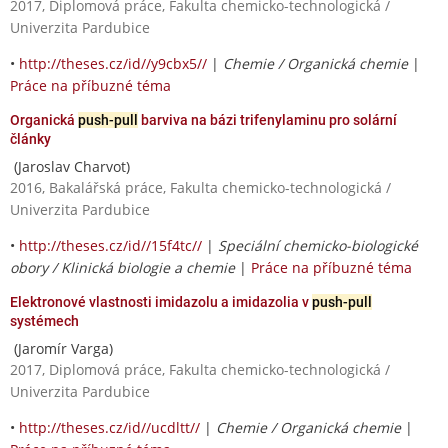
2017, Diplomová práce, Fakulta chemicko-technologická /
Univerzita Pardubice
•
http://theses.cz/id//y9cbx5//
|
Chemie / Organická chemie
|
Práce na příbuzné téma
Organická
push-pull
barviva na bázi trifenylaminu pro solární
články
(Jaroslav Charvot)
2016, Bakalářská práce, Fakulta chemicko-technologická /
Univerzita Pardubice
•
http://theses.cz/id//15f4tc//
|
Speciální chemicko-biologické
obory / Klinická biologie a chemie
|
Práce na příbuzné téma
Elektronové vlastnosti imidazolu a imidazolia v
push-pull
systémech
(Jaromír Varga)
2017, Diplomová práce, Fakulta chemicko-technologická /
Univerzita Pardubice
•
http://theses.cz/id//ucdltt//
|
Chemie / Organická chemie
|