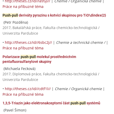
•
http://theses.cz/id//la95jl//
|
Chemie / Organická chemie
|
Práce na příbuzné téma
Push-pull
deriváty pyrazinu s kotvící skupinou pro TiO\dindex{2}
(Petr Pozděna)
2017, Bakalářská práce, Fakulta chemicko-technologická /
Univerzita Pardubice
•
http://theses.cz/id//6sbc2j//
|
Chemie a technická chemie /
|
Práce na příbuzné téma
Polarizace
push-pull
molekul prostřednictvím
pentafluorsulfanylové skupiny
(Michaela Fecková)
2017, Diplomová práce, Fakulta chemicko-technologická /
Univerzita Pardubice
•
http://theses.cz/id//cdtf1l//
|
Chemie / Organická chemie
|
Práce na příbuzné téma
1,3,5-Triazin jako elektronakceptorní část
push-pull
systémů
(Pavel Šimon)