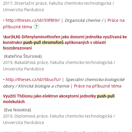
2017, Disertační práce, Fakulta chemicko-technologická /
Univerzita Pardubice
•
http://theses.cz/id//59f8t9//
|
Organická chemie /
|
Práce na
příbuzné téma
\kur{N,N}-Difenylaminothiofen jako donorní jednotka využívaná ke
konstrukci
push-pull chromoforů
aplikovaných v oblasti
biozobrazovaní
(Kateřina Štursová)
2019, Bakalářská práce, Fakulta chemicko-technologická /
Univerzita Pardubice
•
http://theses.cz/id//5bucfs//
|
Speciální chemicko-biologické
obory / Klinická biologie a chemie
|
Práce na příbuzné téma
Využití ThDionu jako elektron akceptorní jednotky
push-pull
molekulách
(Eva Novotná)
2019, Diplomová práce, Fakulta chemicko-technologická /
Univerzita Pardubice