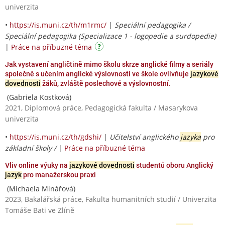
univerzita
•
https://is.muni.cz/th/m1rmc/
|
Speciální pedagogika /
Speciální pedagogika (Specializace 1 - logopedie a surdopedie)
|
Práce na příbuzné téma
Jak vystavení angličtině mimo školu skrze anglické filmy a seriály
společně s učením anglické výslovnosti ve škole ovlivňuje
jazykové
dovednosti
žáků, zvláště poslechové a výslovnostní.
(Gabriela Kostková)
2021, Diplomová práce, Pedagogická fakulta / Masarykova
univerzita
•
https://is.muni.cz/th/gdshi/
|
Učitelství anglického
jazyka
pro
základní školy /
|
Práce na příbuzné téma
Vliv online výuky na
jazykové dovednosti
studentů oboru Anglický
jazyk
pro manažerskou praxi
(Michaela Minářová)
2023, Bakalářská práce, Fakulta humanitních studií / Univerzita
Tomáše Bati ve Zlíně