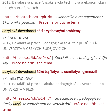
2015, Bakalářská práce, Vysoká škola technická a ekonomická v
Českých Budějovicích
•
https://is.vstecb.cz/th/pl63k/
|
Ekonomika a management /
Ekonomika podniku
|
Práce na příbuzné téma
Jazykové dovednosti
dětí s výchovnými problémy
(Klára ŘÍHOVÁ)
2017, Bakalářská práce, Pedagogická fakulta / JIHOČESKÁ
UNIVERZITA V ČESKÝCH BUDĚJOVICÍCH
•
http://theses.cz/id//bvi9xx//
|
Specializace v pedagogice / ČJu-
AJu
|
Práce na příbuzné téma
Jazykové dovednosti
žáků čtyřletých a osmiletých gymnázií
(Kamila FROLOVÁ)
2021, Bakalářská práce, Fakulta pedagogická / ZÁPADOČESKÁ
UNIVERZITA V PLZNI
•
http://theses.cz/id//w0xhfl//
|
Specializace v pedagogice /
Český
jazyk
se zaměřením na vzdělávání
|
Práce na příbuzné
téma