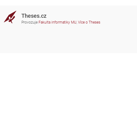
Theses.cz
Provozuje
Fakulta informatiky MU
,
Více o Theses
Potřebujete poradit?
Zapojené školy
theses@fi.muni.cz
Správci zapojených škol
Nápověda
Soukromí
Často kladené dotazy
Přístupnost
Zobrazit klasickou verzi
Nahoru