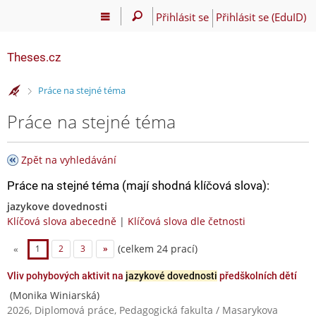
Přihlásit se
Přihlásit se (EduID)
Theses.cz
>
Práce na stejné téma
Práce na stejné téma
Zpět na vyhledávání
Práce na stejné téma (mají shodná klíčová slova):
jazykove dovednosti
Klíčová slova abecedně
|
Klíčová slova dle četnosti
(celkem 24 prací)
«
1
2
3
»
Vliv pohybových aktivit na
jazykové dovednosti
předškolních dětí
(Monika Winiarská)
2026, Diplomová práce, Pedagogická fakulta / Masarykova