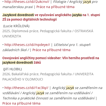
•
http://theses.cz/id//2ukcnv//
|
Filologie / Anglický
jazyk
pro
manažerskou praxi
|
Práce na příbuzné téma
Jazykové dovednosti
ve vyučování anglického
jazyka
na 1. stupni
ZŠ za pomoci digitálních technologií
(Lucie KRŮLOVÁ)
2025, Diplomová práce, Pedagogická fakulta / OSTRAVSKÁ
UNIVERZITA
•
http://theses.cz/id//npdeye//
|
Učitelství pro 1. stupeň
základních škol /
|
Práce na příbuzné téma
Osvojování angličtiny pomocí videoher: Vliv herního prostředí na
jazykové dovednosti
žáků
(Jiří HLOBIL)
2026, Bakalářská práce, Pedagogická fakulta / UNIVERZITA
PALACKÉHO V OLOMOUCI
•
http://theses.cz/id//1xc3lq//
|
Anglický
jazyk
se zaměřením na
vzdělávání / Anglický
jazyk
se zaměřením na vzdělávání /
Technika a praktické činnosti se zaměřením na vzdělávání
|
Práce na příbuzné téma