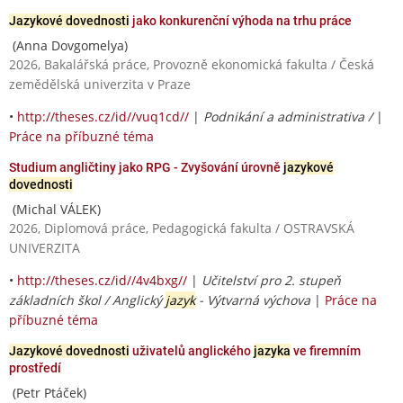
Jazykové dovednosti
jako konkurenční výhoda na trhu práce
(Anna Dovgomelya)
2026, Bakalářská práce, Provozně ekonomická fakulta / Česká
zemědělská univerzita v Praze
•
http://theses.cz/id//vuq1cd//
|
Podnikání a administrativa /
|
Práce na příbuzné téma
Studium angličtiny jako RPG - Zvyšování úrovně
jazykové
dovednosti
(Michal VÁLEK)
2026, Diplomová práce, Pedagogická fakulta / OSTRAVSKÁ
UNIVERZITA
•
http://theses.cz/id//4v4bxg//
|
Učitelství pro 2. stupeň
základních škol / Anglický
jazyk
- Výtvarná výchova
|
Práce na
příbuzné téma
Jazykové dovednosti
uživatelů anglického
jazyka
ve firemním
prostředí
(Petr Ptáček)