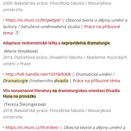
2009, Bakalářská práce, Filozofická fakulta / Masarykova
univerzita
•
https://is.muni.cz/th/ywdyd/
|
Obecná teorie a dějiny umění a
kultury / Sdružená uměnovědná studia
|
Práce na příbuzné
téma
Adaptace nedramatické látky a
nepravidelná dramaturgie
(Marie Nováková)
2014, Diplomová práce, Divadelní fakulta / Akademie múzických
umění v Praze
•
http://hdl.handle.net/10318/8308
|
Dramatická umění /
Dramaturgie
činoherního
divadla
|
Práce na příbuzné téma
Vliv nonsensové literatury
na
dramaturgickou orientaci Divadla
Husa na provázku
(Tereza Šlesingerová)
2018, Bakalářská práce, Filozofická fakulta / Masarykova
univerzita
•
https://is.muni.cz/th/e36ei/
|
Obecná teorie a dějiny umění a