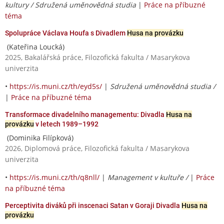
kultury / Sdružená uměnovědná studia
|
Práce na příbuzné
téma
Spolupráce Václava Houfa s Divadlem
Husa na provázku
(Kateřina Loucká)
2025, Bakalářská práce, Filozofická fakulta / Masarykova
univerzita
•
https://is.muni.cz/th/eyd5s/
|
Sdružená uměnovědná studia /
|
Práce na příbuzné téma
Transformace divadelního managementu: Divadla
Husa na
provázku
v letech 1989–1992
(Dominika Filípková)
2026, Diplomová práce, Filozofická fakulta / Masarykova
univerzita
•
https://is.muni.cz/th/q8nll/
|
Management v kultuře /
|
Práce
na příbuzné téma
Perceptivita diváků při inscenaci Satan v Goraji Divadla
Husa na
provázku