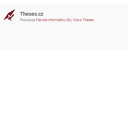
Theses.cz
Provozuje
Fakulta informatiky MU
,
Více o Theses
Potřebujete poradit?
Zapojené školy
theses@fi.muni.cz
Správci zapojených škol
Nápověda
Soukromí
Často kladené dotazy
Přístupnost
Zobrazit klasickou verzi
Nahoru