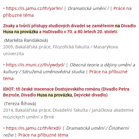
•
https://is.jamu.cz/th/yar9n/
|
Dramatická umění /
|
Práce na
příbuzné téma
Znaky a tvůrčí přístupy studiových divadel se zaměřením
na
Divadlo
Husa na provázku
a HaDivadlo v 70. a 80.letech 20. století.
(Markéta Randáková)
2009, Bakalářská práce, Filozofická fakulta / Masarykova
univerzita
•
https://is.muni.cz/th/ywdyd/
|
Obecná teorie a dějiny umění a
kultury / Sdružená uměnovědná studia
|
Práce na příbuzné
téma
IDIOT: tři české inscenace Dostojevského románu (Divadlo Petra
Bezruče, Divadlo
Husa na provázku
, Dejvické divadlo)
(Tereza Říhová)
2014, Bakalářská práce, Divadelní fakulta / Janáčkova akademie
múzických umění v Brně
•
https://is.jamu.cz/th/krxdl/
|
Dramatická umění / Činoherní
režie
|
Práce na příbuzné téma