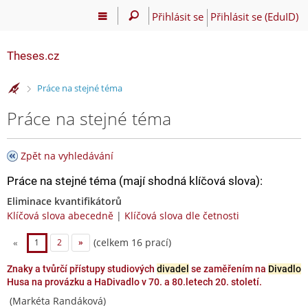
Přihlásit se
Přihlásit se (EduID)
Theses.cz
>
Práce na stejné téma
Práce na stejné téma
Zpět na vyhledávání
Práce na stejné téma (mají shodná klíčová slova):
Eliminace kvantifikátorů
Klíčová slova abecedně
|
Klíčová slova dle četnosti
(celkem 16 prací)
«
1
2
»
Znaky a tvůrčí přístupy studiových
divadel
se zaměřením na
Divadlo
Husa na provázku a HaDivadlo v 70. a 80.letech 20. století.
(Markéta Randáková)