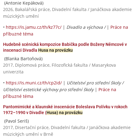
(Antonie Kepáková)
2026, Bakalářská práce, Divadelní fakulta / Janáčkova akademie
múzických umění
•
https://is.jamu.cz/th/kz77c/
|
Divadlo a výchova /
|
Práce na
příbuzné téma
Hudebně scénická kompozice Babička podle Boženy Němcové v
inscenaci Divadla
Husa na provázku
(Blanka Bartoňová)
2017, Diplomová práce, Filozofická fakulta / Masarykova
univerzita
•
https://is.muni.cz/th/cp2id/
|
Učitelství pro střední školy /
Učitelství estetické výchovy pro střední školy
|
Práce na
příbuzné téma
Pantomimické a klaunské inscenácie Boleslava Polívku v rokoch
1972–1990 v Divadle (
Husa) na provázku
(Pavol Seriš)
2017, Disertační práce, Divadelní fakulta / Janáčkova akademie
múzických umění v Brně