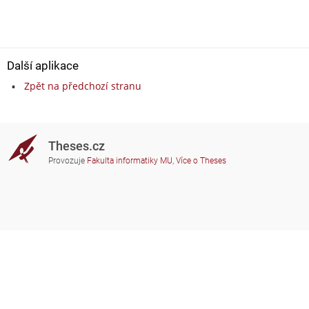
Další aplikace
Zpět na předchozí stranu
Theses.cz
Provozuje
Fakulta informatiky MU
,
Více o Theses
Potřebujete poradit?
Zapojené školy
theses@fi.muni.cz
Správci zapojených škol
Nápověda
Soukromí